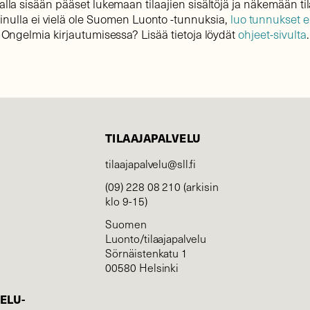
lla sisään pääset lukemaan tilaajien sisältöjä ja näkemään til
sinulla ei vielä ole Suomen Luonto -tunnuksia,
luo tunnukset 
Ongelmia kirjautumisessa? Lisää tietoja löydät
ohjeet-sivulta
.
TILAAJAPALVELU
tilaajapalvelu@sll.fi
(09) 228 08 210 (arkisin
klo 9-15)
Suomen
Luonto/tilaajapalvelu
Sörnäistenkatu 1
00580 Helsinki
ELU­