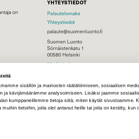
YHTEYSTIEDOT
ntaja on
Palautelomake
Yhteystiedot
palaute@suomenluonto.fi
Suomen Luonto
Sörnäistenkatu 1
00580 Helsinki
Mediatiedot
Tietosuojaseloste
teitä
mamme sisällön ja mainosten räätälöimiseen, sosiaalisen medi
n ja kävijämäärämme analysoimiseen. Lisäksi jaamme sosiaali
KIRJAUDU
-alan kumppaneillemme tietoja siitä, miten käytät sivustoamme
 muihin tietoihin, joita olet antanut heille tai joita on kerätty, kun 