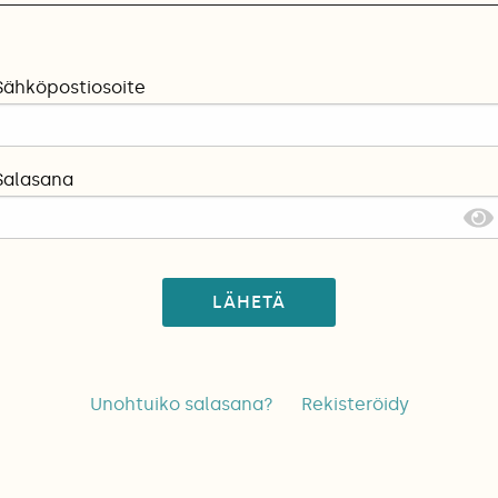
Sähköpostiosoite
Salasana
LÄHETÄ
Unohtuiko salasana?
Rekisteröidy