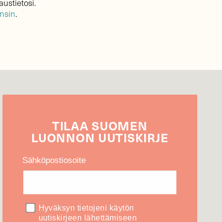
austietosi.
ensin
.
TILAA
SUOMEN
LUONNON
UUTIS­KIRJE
Sähköpostiosoite
Hyväksyn tietojeni käytön
uutiskirjeen lähettämiseen