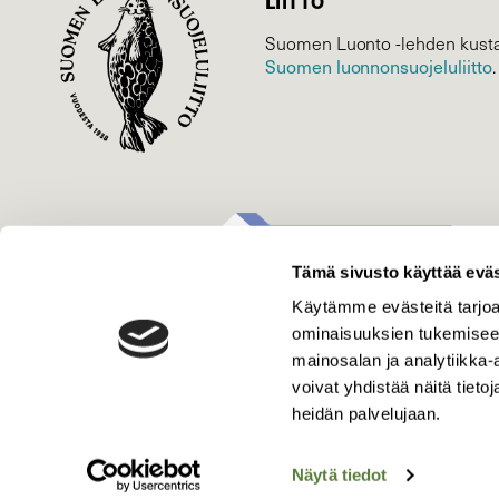
LIITTO
Suomen Luonto -lehden kusta
Suomen luonnonsuojelu­liitto
.
Tämä sivusto käyttää eväs
Käytämme evästeitä tarjoa
ominaisuuksien tukemisee
mainosalan ja analytiikka
voivat yhdistää näitä tietoja
heidän palvelujaan.
Näytä tiedot