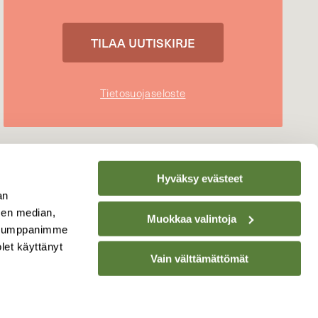
Tietosuojaseloste
Hyväksy evästeet
an
sen median,
Muokkaa valintoja
. Kumppanimme
olet käyttänyt
Vain välttämättömät