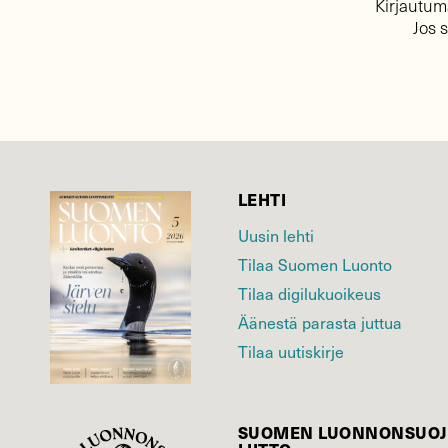
Kirjautuma
Jos 
LEHTI
Uusin lehti
Tilaa Suomen Luonto
Tilaa digilukuoikeus
Äänestä parasta juttua
Tilaa uutiskirje
SUOMEN LUONNON­SUOJ