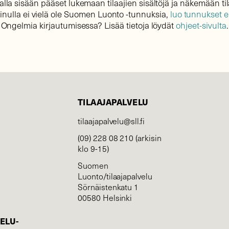
lla sisään pääset lukemaan tilaajien sisältöjä ja näkemään til
sinulla ei vielä ole Suomen Luonto -tunnuksia,
luo tunnukset 
Ongelmia kirjautumisessa? Lisää tietoja löydät
ohjeet-sivulta
.
TILAAJAPALVELU
tilaajapalvelu@sll.fi
(09) 228 08 210 (arkisin
klo 9-15)
Suomen
Luonto/tilaajapalvelu
Sörnäistenkatu 1
00580 Helsinki
ELU­