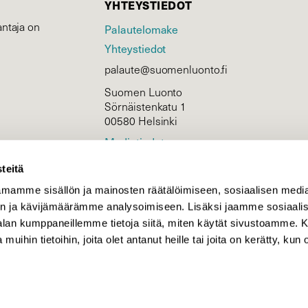
YHTEYSTIEDOT
ntaja on
Palautelomake
Yhteystiedot
palaute@suomenluonto.fi
Suomen Luonto
Sörnäistenkatu 1
00580 Helsinki
Mediatiedot
Tietosuojaseloste
teitä
mamme sisällön ja mainosten räätälöimiseen, sosiaalisen medi
n ja kävijämäärämme analysoimiseen. Lisäksi jaamme sosiaali
KIRJAUDU
-alan kumppaneillemme tietoja siitä, miten käytät sivustoamme
 muihin tietoihin, joita olet antanut heille tai joita on kerätty, kun 