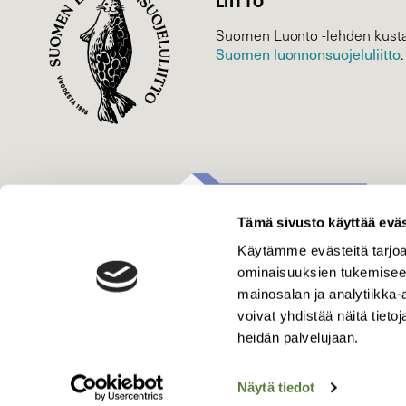
LIITTO
Suomen Luonto -lehden kusta
Suomen luonnonsuojelu­liitto
.
Tämä sivusto käyttää eväs
Käytämme evästeitä tarjoa
ominaisuuksien tukemisee
mainosalan ja analytiikka
voivat yhdistää näitä tietoja
heidän palvelujaan.
Näytä tiedot