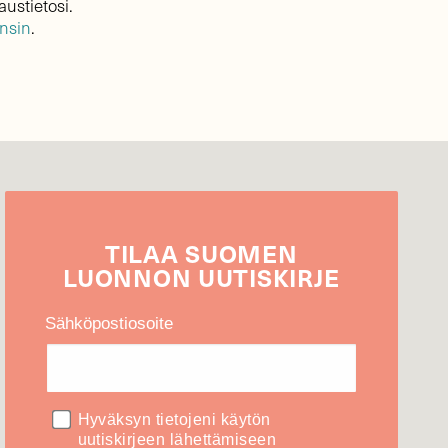
austietosi.
ensin
.
TILAA
SUOMEN
LUONNON
UUTIS­KIRJE
Sähköpostiosoite
Hyväksyn tietojeni käytön
uutiskirjeen lähettämiseen