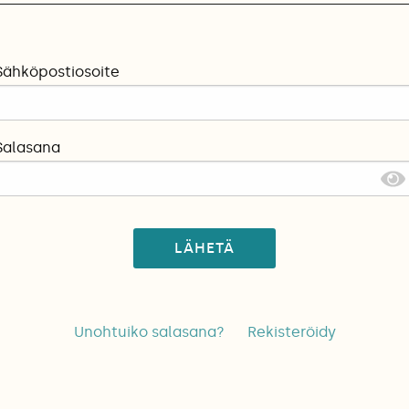
Sähköpostiosoite
Salasana
LÄHETÄ
Unohtuiko salasana?
Rekisteröidy