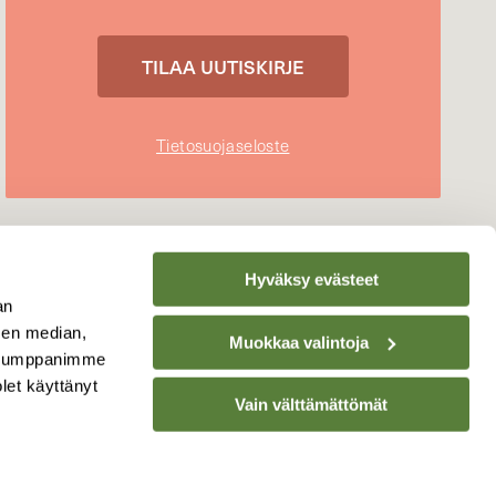
Tietosuojaseloste
Hyväksy evästeet
an
sen median,
Muokkaa valintoja
. Kumppanimme
olet käyttänyt
Vain välttämättömät