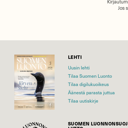
Kirjautuma
Jos 
LEHTI
Uusin lehti
Tilaa Suomen Luonto
Tilaa digilukuoikeus
Äänestä parasta juttua
Tilaa uutiskirje
SUOMEN LUONNON­SUOJ