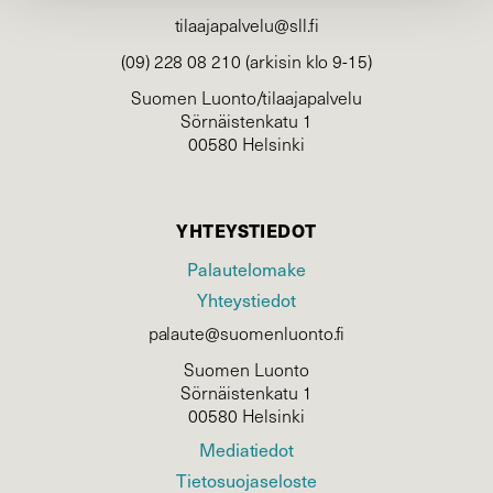
tilaajapalvelu@sll.fi
(09) 228 08 210 (arkisin klo 9-15)
Suomen Luonto/tilaajapalvelu
Sörnäistenkatu 1
00580 Helsinki
YHTEYSTIEDOT
Palautelomake
Yhteystiedot
palaute@suomenluonto.fi
Suomen Luonto
Sörnäistenkatu 1
00580 Helsinki
Mediatiedot
Tietosuojaseloste