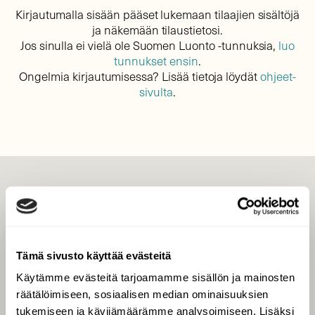
Kirjautumalla sisään pääset lukemaan tilaajien sisältöjä
ja näkemään tilaustietosi.
Jos sinulla ei vielä ole Suomen Luonto -tunnuksia,
luo
tunnukset ensin
.
Ongelmia kirjautumisessa? Lisää tietoja löydät
ohjeet-
sivulta
.
LEHTI
Uusin lehti
Tilaa Suomen Luonto
Tämä sivusto käyttää evästeitä
Tilaa digilukuoikeus
Käytämme evästeitä tarjoamamme sisällön ja mainosten
Äänestä parasta juttua
räätälöimiseen, sosiaalisen median ominaisuuksien
Tilaa uutiskirje
tukemiseen ja kävijämäärämme analysoimiseen. Lisäksi