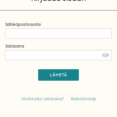
Sähköpostiosoite
Salasana
LÄHETÄ
Unohtuiko salasana?
Rekisteröidy