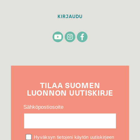
KIRJAUDU
TILAA
SUOMEN
LUONNON
UUTIS­KIRJE
Sähköpostiosoite
Hyväksyn tietojeni käytön uutiskirjeen