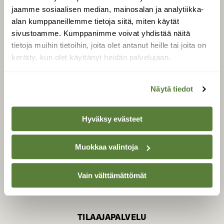
jaamme sosiaalisen median, mainosalan ja analytiikka-
alan kumppaneillemme tietoja siitä, miten käytät
sivustoamme. Kumppanimme voivat yhdistää näitä
SUOMEN LUONNON­
SUOJELU­LIITTO
tietoja muihin tietoihin, joita olet antanut heille tai joita on
kerätty, kun olet käyttänyt heidän palvelujaan.
Suomen Luonto -lehden
Suomen
kustantaja on
luonnonsuojelu­liitto
.
Näytä tiedot
Hyväksy evästeet
Muokkaa valintoja
Vain välttämättömät
TILAAJAPALVELU