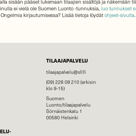
lla sisään pääset lukemaan tilaajien sisältöjä ja näkemään til
sinulla ei vielä ole Suomen Luonto -tunnuksia,
luo tunnukset 
Ongelmia kirjautumisessa? Lisää tietoja löydät
ohjeet-sivulta
.
TILAAJAPALVELU
tilaajapalvelu@sll.fi
(09) 228 08 210 (arkisin
klo 9-15)
Suomen
Luonto/tilaajapalvelu
Sörnäistenkatu 1
00580 Helsinki
ELU­