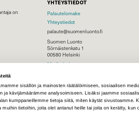
YHTEYSTIEDOT
ntaja on
Palautelomake
Yhteystiedot
palaute@suomenluonto.fi
Suomen Luonto
Sörnäistenkatu 1
00580 Helsinki
Mediatiedot
Tietosuojaseloste
teitä
mamme sisällön ja mainosten räätälöimiseen, sosiaalisen medi
n ja kävijämäärämme analysoimiseen. Lisäksi jaamme sosiaali
KIRJAUDU
-alan kumppaneillemme tietoja siitä, miten käytät sivustoamme
 muihin tietoihin, joita olet antanut heille tai joita on kerätty, kun 