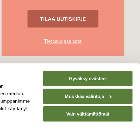
Tietosuojaseloste
Hyväksy evästeet
an
sen median,
Muokkaa valintoja
. Kumppanimme
olet käyttänyt
Vain välttämättömät