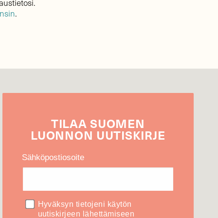
austietosi.
ensin
.
TILAA
SUOMEN
LUONNON
UUTIS­KIRJE
Sähköpostiosoite
Hyväksyn tietojeni käytön
uutiskirjeen lähettämiseen