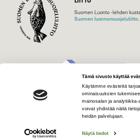
LIITTO
Suomen Luonto -lehden kusta
Suomen luonnonsuojelu­liitto
.
Tämä sivusto käyttää eväs
Käytämme evästeitä tarjoa
ominaisuuksien tukemisee
mainosalan ja analytiikka
voivat yhdistää näitä tietoja
heidän palvelujaan.
Näytä tiedot