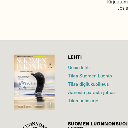
Kirjautuma
Jos 
LEHTI
Uusin lehti
Tilaa Suomen Luonto
Tilaa digilukuoikeus
Äänestä parasta juttua
Tilaa uutiskirje
SUOMEN LUONNON­SUOJ