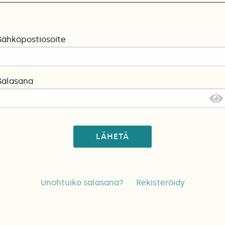
Sähköpostiosoite
Salasana
LÄHETÄ
Unohtuiko salasana?
Rekisteröidy