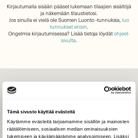
Kirjautumalla sisään pääset lukemaan tilaajien sisältöjä
ja näkemään tilaustietosi.
Jos sinulla ei vielä ole Suomen Luonto -tunnuksia,
luo
tunnukset ensin
.
Ongelmia kirjautumisessa? Lisää tietoja löydät
ohjeet-
sivulta
.
LEHTI
Uusin lehti
Tilaa Suomen Luonto
Tämä sivusto käyttää evästeitä
Tilaa digilukuoikeus
Käytämme evästeitä tarjoamamme sisällön ja mainosten
Äänestä parasta juttua
räätälöimiseen, sosiaalisen median ominaisuuksien
Tilaa uutiskirje
tukemiseen ja kävijämäärämme analysoimiseen. Lisäksi