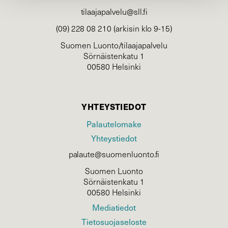
tilaajapalvelu@sll.fi
(09) 228 08 210 (arkisin klo 9-15)
Suomen Luonto/tilaajapalvelu
Sörnäistenkatu 1
00580 Helsinki
YHTEYSTIEDOT
Palautelomake
Yhteystiedot
palaute@suomenluonto.fi
Suomen Luonto
Sörnäistenkatu 1
00580 Helsinki
Mediatiedot
Tietosuojaseloste