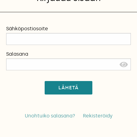
Sähköpostiosoite
Salasana
LÄHETÄ
Unohtuiko salasana?
Rekisteröidy