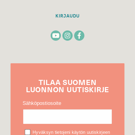
KIRJAUDU
TILAA
SUOMEN
LUONNON
UUTIS­KIRJE
Sähköpostiosoite
Hyväksyn tietojeni käytön uutiskirjeen