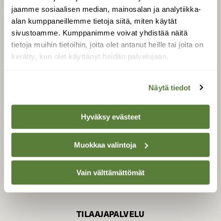
jaamme sosiaalisen median, mainosalan ja analytiikka-
alan kumppaneillemme tietoja siitä, miten käytät
sivustoamme. Kumppanimme voivat yhdistää näitä
SUOMEN LUONNON­
SUOJELU­LIITTO
tietoja muihin tietoihin, joita olet antanut heille tai joita on
kerätty, kun olet käyttänyt heidän palvelujaan.
Suomen Luonto -lehden
kustantaja on
Suomen
luonnonsuojelu­liitto
.
Näytä tiedot
Hyväksy evästeet
Muokkaa valintoja
Vain välttämättömät
TILAAJAPALVELU