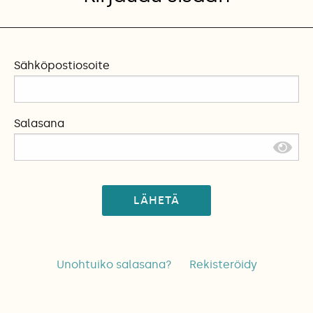
Sähköpostiosoite
Salasana
LÄHETÄ
Unohtuiko salasana?
Rekisteröidy