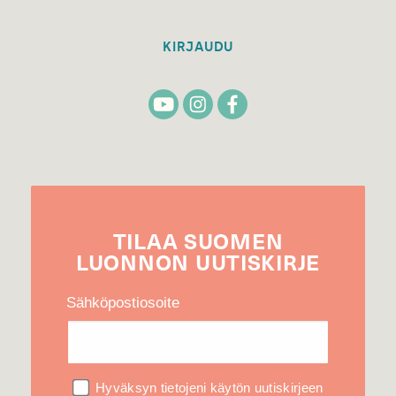
KIRJAUDU
TILAA
SUOMEN
LUONNON
UUTIS­KIRJE
Sähköpostiosoite
Hyväksyn tietojeni käytön uutiskirjeen