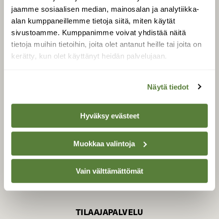
jaamme sosiaalisen median, mainosalan ja analytiikka-
alan kumppaneillemme tietoja siitä, miten käytät
sivustoamme. Kumppanimme voivat yhdistää näitä
SUOMEN LUONNON­
SUOJELU­LIITTO
tietoja muihin tietoihin, joita olet antanut heille tai joita on
kerätty, kun olet käyttänyt heidän palvelujaan.
Suomen Luonto -lehden
Suomen
kustantaja on
luonnonsuojelu­liitto
.
Näytä tiedot
Hyväksy evästeet
Muokkaa valintoja
Vain välttämättömät
TILAAJAPALVELU