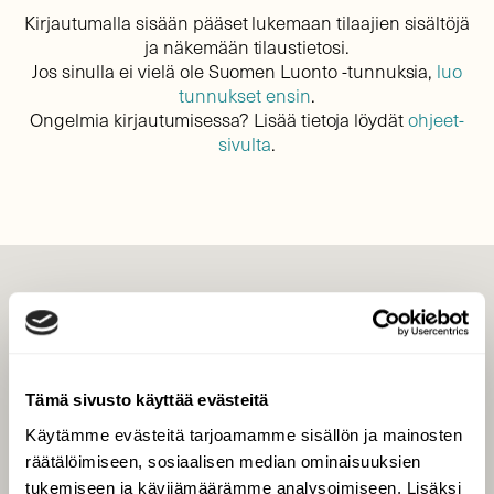
Kirjautumalla sisään pääset lukemaan tilaajien sisältöjä
ja näkemään tilaustietosi.
Jos sinulla ei vielä ole Suomen Luonto -tunnuksia,
luo
tunnukset ensin
.
Ongelmia kirjautumisessa? Lisää tietoja löydät
ohjeet-
sivulta
.
LEHTI
Uusin lehti
Tilaa Suomen Luonto
Tämä sivusto käyttää evästeitä
Tilaa digilukuoikeus
Käytämme evästeitä tarjoamamme sisällön ja mainosten
Äänestä parasta juttua
räätälöimiseen, sosiaalisen median ominaisuuksien
Tilaa uutiskirje
tukemiseen ja kävijämäärämme analysoimiseen. Lisäksi