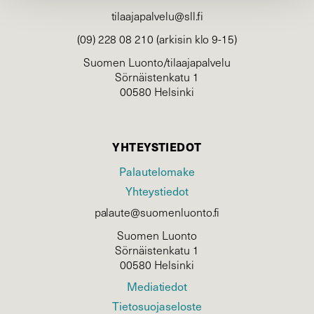
tilaajapalvelu@sll.fi
(09) 228 08 210 (arkisin klo 9-15)
Suomen Luonto/tilaajapalvelu
Sörnäistenkatu 1
00580 Helsinki
YHTEYSTIEDOT
Palautelomake
Yhteystiedot
palaute@suomenluonto.fi
Suomen Luonto
Sörnäistenkatu 1
00580 Helsinki
Mediatiedot
Tietosuojaseloste