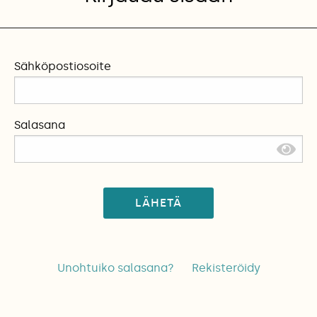
Sähköpostiosoite
Salasana
LÄHETÄ
Unohtuiko salasana?
Rekisteröidy