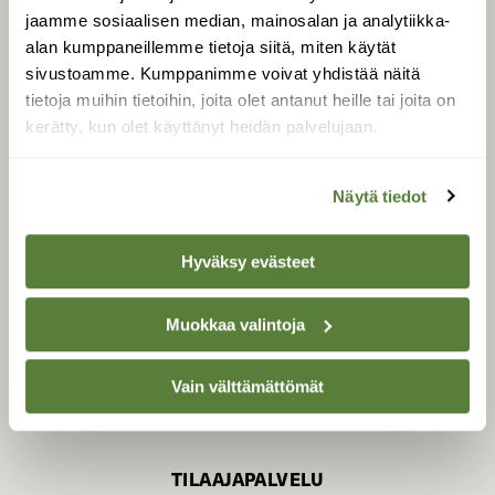
jaamme sosiaalisen median, mainosalan ja analytiikka-
alan kumppaneillemme tietoja siitä, miten käytät
sivustoamme. Kumppanimme voivat yhdistää näitä
SUOMEN LUONNON­
SUOJELU­LIITTO
tietoja muihin tietoihin, joita olet antanut heille tai joita on
kerätty, kun olet käyttänyt heidän palvelujaan.
Suomen Luonto -lehden
Suomen
kustantaja on
luonnonsuojelu­liitto
.
Näytä tiedot
Hyväksy evästeet
Muokkaa valintoja
Vain välttämättömät
TILAAJAPALVELU