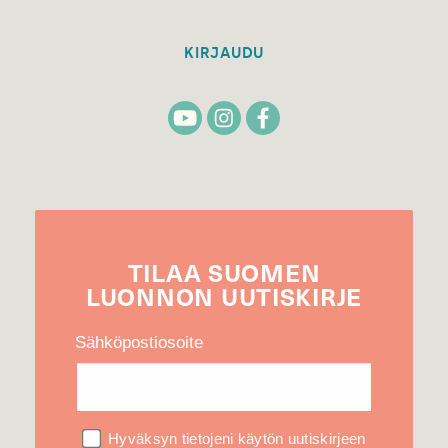
KIRJAUDU
TILAA
SUOMEN
LUONNON
UUTIS­KIRJE
Sähköpostiosoite
Hyväksyn tietojeni käytön uutiskirjeen