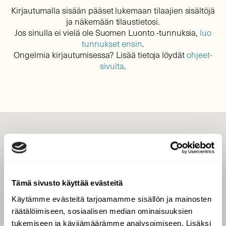
Kirjautumalla sisään pääset lukemaan tilaajien sisältöjä
ja näkemään tilaustietosi.
Jos sinulla ei vielä ole Suomen Luonto -tunnuksia,
luo
tunnukset ensin
.
Ongelmia kirjautumisessa? Lisää tietoja löydät
ohjeet-
sivulta
.
LEHTI
Uusin lehti
Tilaa Suomen Luonto
Tämä sivusto käyttää evästeitä
Tilaa digilukuoikeus
Käytämme evästeitä tarjoamamme sisällön ja mainosten
Äänestä parasta juttua
räätälöimiseen, sosiaalisen median ominaisuuksien
Tilaa uutiskirje
tukemiseen ja kävijämäärämme analysoimiseen. Lisäksi