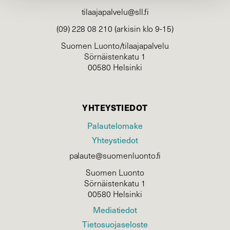
tilaajapalvelu@sll.fi
(09) 228 08 210 (arkisin klo 9-15)
Suomen Luonto/tilaajapalvelu
Sörnäistenkatu 1
00580 Helsinki
YHTEYSTIEDOT
Palautelomake
Yhteystiedot
palaute@suomenluonto.fi
Suomen Luonto
Sörnäistenkatu 1
00580 Helsinki
Mediatiedot
Tietosuojaseloste