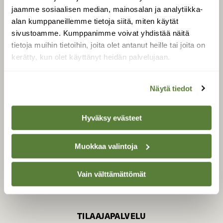
jaamme sosiaalisen median, mainosalan ja analytiikka-
alan kumppaneillemme tietoja siitä, miten käytät
sivustoamme. Kumppanimme voivat yhdistää näitä
SUOMEN LUONNON­
SUOJELU­LIITTO
tietoja muihin tietoihin, joita olet antanut heille tai joita on
kerätty, kun olet käyttänyt heidän palvelujaan.
Suomen Luonto -lehden
Suomen
kustantaja on
luonnonsuojelu­liitto
.
Näytä tiedot
Hyväksy evästeet
Muokkaa valintoja
Vain välttämättömät
TILAAJAPALVELU