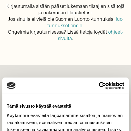
Kirjautumalla sisään pääset lukemaan tilaajien sisältöjä
ja näkemään tilaustietosi.
Jos sinulla ei vielä ole Suomen Luonto -tunnuksia,
luo
tunnukset ensin
.
Ongelmia kirjautumisessa? Lisää tietoja löydät
ohjeet-
sivulta
.
LEHTI
Uusin lehti
Tilaa Suomen Luonto
Tämä sivusto käyttää evästeitä
Tilaa digilukuoikeus
Käytämme evästeitä tarjoamamme sisällön ja mainosten
Äänestä parasta juttua
räätälöimiseen, sosiaalisen median ominaisuuksien
Tilaa uutiskirje
tukemiseen ja kävijämäärämme analysoimiseen. Lisäksi