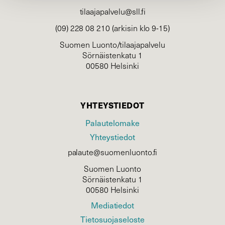
tilaajapalvelu@sll.fi
(09) 228 08 210 (arkisin klo 9-15)
Suomen Luonto/tilaajapalvelu
Sörnäistenkatu 1
00580 Helsinki
YHTEYSTIEDOT
Palautelomake
Yhteystiedot
palaute@suomenluonto.fi
Suomen Luonto
Sörnäistenkatu 1
00580 Helsinki
Mediatiedot
Tietosuojaseloste