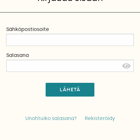
Sähköpostiosoite
Salasana
LÄHETÄ
Unohtuiko salasana?
Rekisteröidy