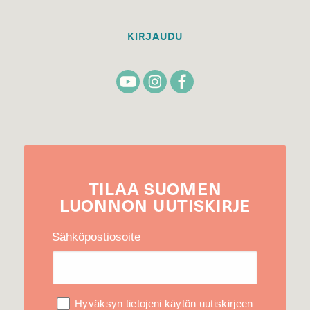
KIRJAUDU
TILAA
SUOMEN
LUONNON
UUTIS­KIRJE
Sähköpostiosoite
Hyväksyn tietojeni käytön uutiskirjeen