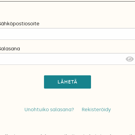
Sähköpostiosoite
Salasana
LÄHETÄ
Unohtuiko salasana?
Rekisteröidy