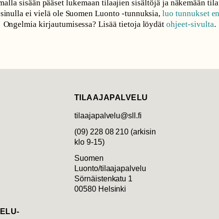
alla sisään pääset lukemaan tilaajien sisältöjä ja näkemään tila
 sinulla ei vielä ole Suomen Luonto -tunnuksia,
luo tunnukset e
Ongelmia kirjautumisessa? Lisää tietoja löydät
ohjeet-sivulta
.
TILAAJAPALVELU
tilaajapalvelu@sll.fi
(09) 228 08 210 (arkisin
klo 9-15)
Suomen
Luonto/tilaajapalvelu
Sörnäistenkatu 1
00580 Helsinki
ELU­