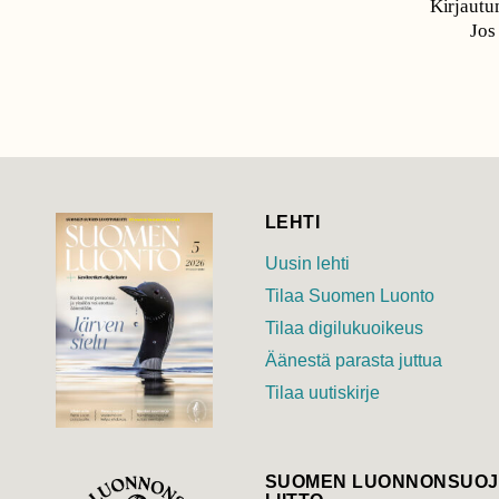
Kirjautum
Jos
LEHTI
Uusin lehti
Tilaa Suomen Luonto
Tilaa digilukuoikeus
Äänestä parasta juttua
Tilaa uutiskirje
SUOMEN LUONNON­SUOJ