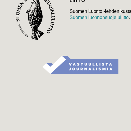
LIITTO
Suomen Luonto -lehden kusta
Suomen luonnonsuojelu­liitto
.