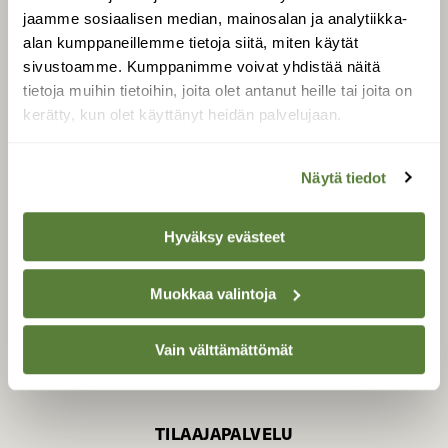
jaamme sosiaalisen median, mainosalan ja analytiikka-
alan kumppaneillemme tietoja siitä, miten käytät
sivustoamme. Kumppanimme voivat yhdistää näitä
SUOMEN LUONNON­
SUOJELU­LIITTO
tietoja muihin tietoihin, joita olet antanut heille tai joita on
kerätty, kun olet käyttänyt heidän palvelujaan.
Suomen Luonto -lehden
Suomen
kustantaja on
luonnonsuojelu­liitto
.
Näytä tiedot
Hyväksy evästeet
Muokkaa valintoja
Vain välttämättömät
TILAAJAPALVELU