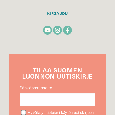
KIRJAUDU
TILAA
SUOMEN
LUONNON
UUTIS­KIRJE
Sähköpostiosoite
Hyväksyn tietojeni käytön uutiskirjeen