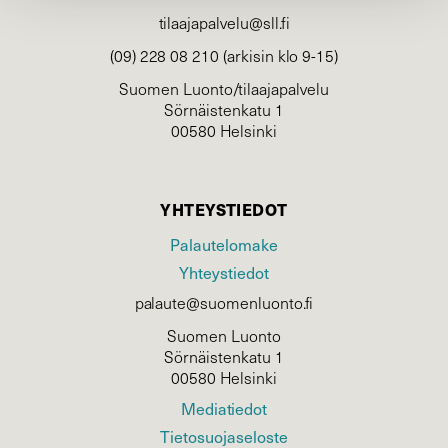
tilaajapalvelu@sll.fi
(09) 228 08 210 (arkisin klo 9-15)
Suomen Luonto/tilaajapalvelu
Sörnäistenkatu 1
00580 Helsinki
YHTEYSTIEDOT
Palautelomake
Yhteystiedot
palaute@suomenluonto.fi
Suomen Luonto
Sörnäistenkatu 1
00580 Helsinki
Mediatiedot
Tietosuojaseloste