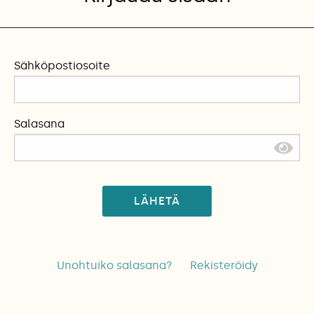
Sähköpostiosoite
Salasana
LÄHETÄ
Unohtuiko salasana?
Rekisteröidy