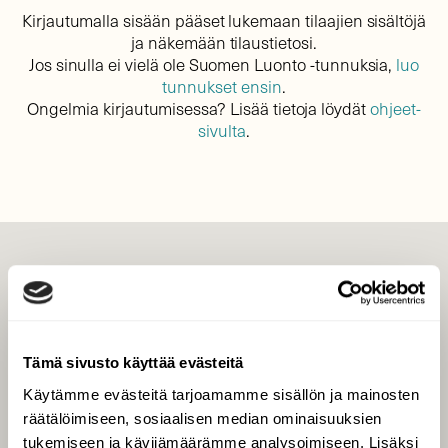
Kirjautumalla sisään pääset lukemaan tilaajien sisältöjä
ja näkemään tilaustietosi.
Jos sinulla ei vielä ole Suomen Luonto -tunnuksia,
luo
tunnukset ensin
.
Ongelmia kirjautumisessa? Lisää tietoja löydät
ohjeet-
sivulta
.
LEHTI
Uusin lehti
Tilaa Suomen Luonto
Tämä sivusto käyttää evästeitä
Tilaa digilukuoikeus
Käytämme evästeitä tarjoamamme sisällön ja mainosten
Äänestä parasta juttua
räätälöimiseen, sosiaalisen median ominaisuuksien
Tilaa uutiskirje
tukemiseen ja kävijämäärämme analysoimiseen. Lisäksi