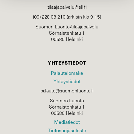
tilaajapalvelu@sll.fi
(09) 228 08 210 (arkisin klo 9-15)
Suomen Luonto/tilaajapalvelu
Sörnäistenkatu 1
00580 Helsinki
YHTEYSTIEDOT
Palautelomake
Yhteystiedot
palaute@suomenluonto.fi
Suomen Luonto
Sörnäistenkatu 1
00580 Helsinki
Mediatiedot
Tietosuojaseloste