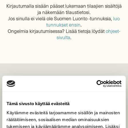
Kirjautumalla sisään pääset lukemaan tilaajien sisältöjä
ja näkemään tilaustietosi.
Jos sinulla ei vielä ole Suomen Luonto -tunnuksia,
luo
tunnukset ensin
.
Ongelmia kirjautumisessa? Lisää tietoja löydät
ohjeet-
sivulta
.
LEHTI
Uusin lehti
Tilaa Suomen Luonto
Tämä sivusto käyttää evästeitä
Tilaa digilukuoikeus
Käytämme evästeitä tarjoamamme sisällön ja mainosten
Äänestä parasta juttua
räätälöimiseen, sosiaalisen median ominaisuuksien
Tilaa uutiskirje
tukemiseen ja kävijämäärämme analysoimiseen. Lisäksi