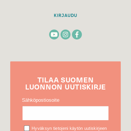
KIRJAUDU
TILAA
SUOMEN
LUONNON
UUTIS­KIRJE
Sähköpostiosoite
Hyväksyn tietojeni käytön uutiskirjeen