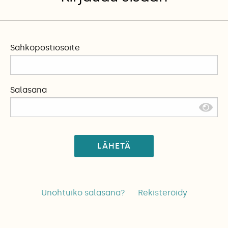
Sähköpostiosoite
Salasana
LÄHETÄ
Unohtuiko salasana?
Rekisteröidy