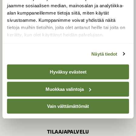
jaamme sosiaalisen median, mainosalan ja analytiikka-
alan kumppaneillemme tietoja siitä, miten käytät
sivustoamme. Kumppanimme voivat yhdistää näitä
SUOMEN LUONNON­
SUOJELU­LIITTO
tietoja muihin tietoihin, joita olet antanut heille tai joita on
kerätty, kun olet käyttänyt heidän palvelujaan.
Suomen Luonto -lehden
kustantaja on
Suomen
luonnonsuojelu­liitto
.
Näytä tiedot
Hyväksy evästeet
Muokkaa valintoja
Vain välttämättömät
TILAAJAPALVELU