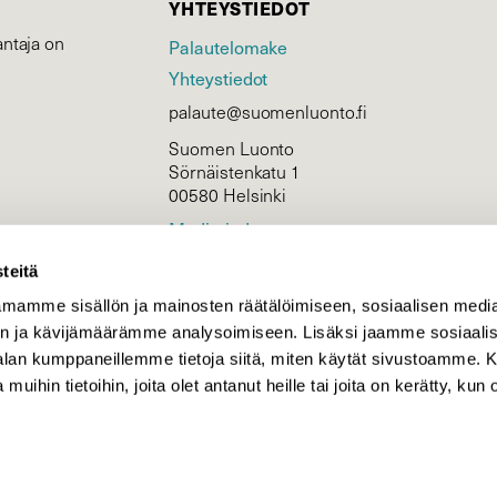
YHTEYSTIEDOT
ntaja on
Palautelomake
Yhteystiedot
palaute@suomenluonto.fi
Suomen Luonto
Sörnäistenkatu 1
00580 Helsinki
Mediatiedot
Tietosuojaseloste
teitä
mamme sisällön ja mainosten räätälöimiseen, sosiaalisen medi
n ja kävijämäärämme analysoimiseen. Lisäksi jaamme sosiaali
KIRJAUDU
-alan kumppaneillemme tietoja siitä, miten käytät sivustoamme
 muihin tietoihin, joita olet antanut heille tai joita on kerätty, kun 