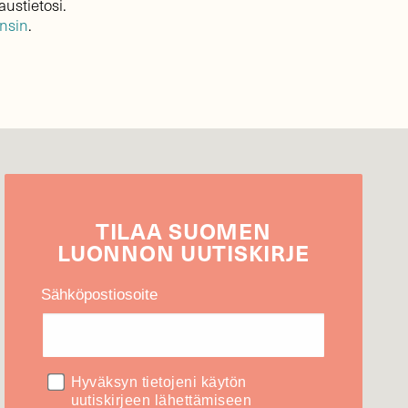
austietosi.
ensin
.
TILAA
SUOMEN
LUONNON
UUTIS­KIRJE
Sähköpostiosoite
Hyväksyn tietojeni käytön
uutiskirjeen lähettämiseen