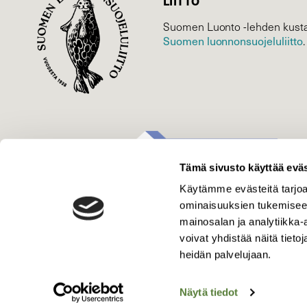
LIITTO
Suomen Luonto -lehden kusta
Suomen luonnonsuojelu­liitto
.
Tämä sivusto käyttää eväs
Käytämme evästeitä tarjoa
ominaisuuksien tukemisee
mainosalan ja analytiikka
voivat yhdistää näitä tietoja
heidän palvelujaan.
Näytä tiedot