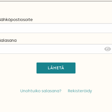
Sähköpostiosoite
Salasana
LÄHETÄ
Unohtuiko salasana?
Rekisteröidy