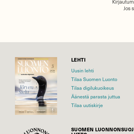
Kirjautuma
Jos 
LEHTI
Uusin lehti
Tilaa Suomen Luonto
Tilaa digilukuoikeus
Äänestä parasta juttua
Tilaa uutiskirje
SUOMEN LUONNON­SUOJ