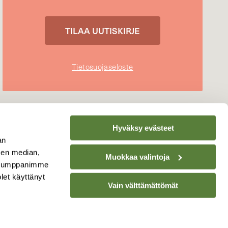
Tietosuojaseloste
Hyväksy evästeet
an
sen median,
Muokkaa valintoja
. Kumppanimme
olet käyttänyt
Vain välttämättömät