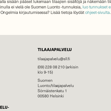
lla sisään pääset lukemaan tilaajien sisältöjä ja näkemään til
sinulla ei vielä ole Suomen Luonto -tunnuksia,
luo tunnukset 
Ongelmia kirjautumisessa? Lisää tietoja löydät
ohjeet-sivulta
.
TILAAJAPALVELU
tilaajapalvelu@sll.fi
(09) 228 08 210 (arkisin
klo 9-15)
Suomen
Luonto/tilaajapalvelu
Sörnäistenkatu 1
00580 Helsinki
ELU­