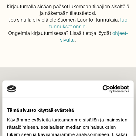
Kirjautumalla sisään pääset lukemaan tilaajien sisältöjä
ja näkemään tilaustietosi.
Jos sinulla ei vielä ole Suomen Luonto -tunnuksia,
luo
tunnukset ensin
.
Ongelmia kirjautumisessa? Lisää tietoja löydät
ohjeet-
sivulta
.
LEHTI
Uusin lehti
Tilaa Suomen Luonto
Tämä sivusto käyttää evästeitä
Tilaa digilukuoikeus
Käytämme evästeitä tarjoamamme sisällön ja mainosten
Äänestä parasta juttua
räätälöimiseen, sosiaalisen median ominaisuuksien
Tilaa uutiskirje
tukemiseen ja kävijämäärämme analysoimiseen. Lisäksi