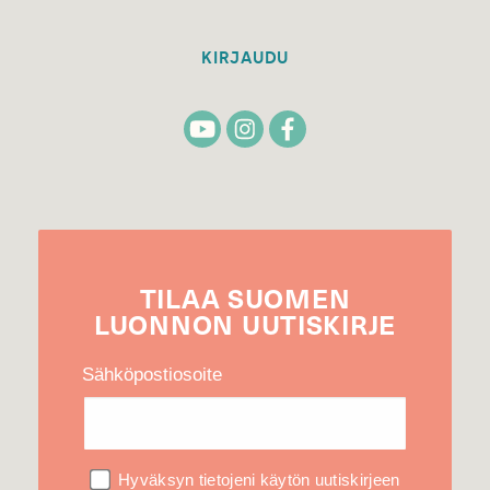
KIRJAUDU
TILAA
SUOMEN
LUONNON
UUTIS­KIRJE
Sähköpostiosoite
Hyväksyn tietojeni käytön uutiskirjeen