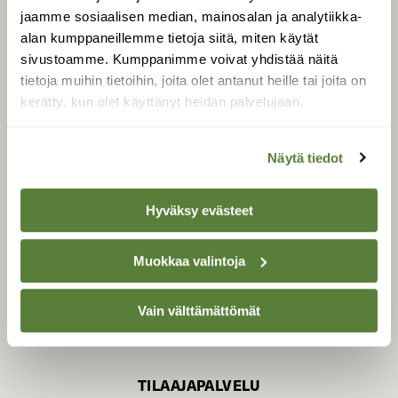
jaamme sosiaalisen median, mainosalan ja analytiikka-
alan kumppaneillemme tietoja siitä, miten käytät
sivustoamme. Kumppanimme voivat yhdistää näitä
SUOMEN LUONNON­
SUOJELU­LIITTO
tietoja muihin tietoihin, joita olet antanut heille tai joita on
kerätty, kun olet käyttänyt heidän palvelujaan.
Suomen Luonto -lehden
Suomen
kustantaja on
luonnonsuojelu­liitto
.
Näytä tiedot
Hyväksy evästeet
Muokkaa valintoja
Vain välttämättömät
TILAAJAPALVELU