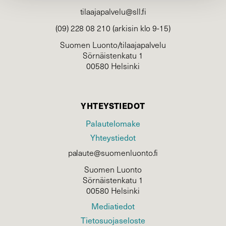
tilaajapalvelu@sll.fi
(09) 228 08 210 (arkisin klo 9-15)
Suomen Luonto/tilaajapalvelu
Sörnäistenkatu 1
00580 Helsinki
YHTEYSTIEDOT
Palautelomake
Yhteystiedot
palaute@suomenluonto.fi
Suomen Luonto
Sörnäistenkatu 1
00580 Helsinki
Mediatiedot
Tietosuojaseloste