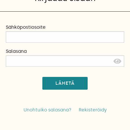
Sähköpostiosoite
Salasana
LÄHETÄ
Unohtuiko salasana?
Rekisteröidy