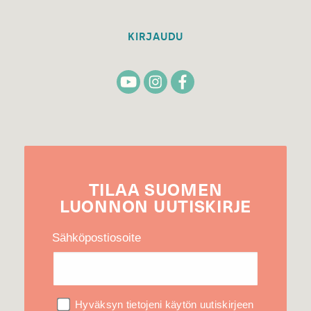
KIRJAUDU
TILAA
SUOMEN
LUONNON
UUTIS­KIRJE
Sähköpostiosoite
Hyväksyn tietojeni käytön uutiskirjeen