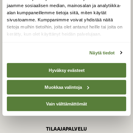
jaamme sosiaalisen median, mainosalan ja analytiikka-
alan kumppaneillemme tietoja siitä, miten käytät
sivustoamme. Kumppanimme voivat yhdistää näitä
SUOMEN LUONNON­
SUOJELU­LIITTO
tietoja muihin tietoihin, joita olet antanut heille tai joita on
kerätty, kun olet käyttänyt heidän palvelujaan.
Suomen Luonto -lehden
Suomen
kustantaja on
luonnonsuojelu­liitto
.
Näytä tiedot
Hyväksy evästeet
Muokkaa valintoja
Vain välttämättömät
TILAAJAPALVELU