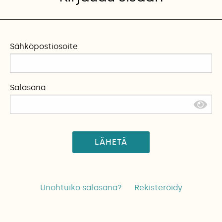
Sähköpostiosoite
Salasana
LÄHETÄ
Unohtuiko salasana?
Rekisteröidy