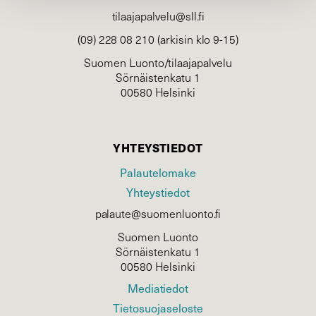
tilaajapalvelu@sll.fi
(09) 228 08 210 (arkisin klo 9-15)
Suomen Luonto/tilaajapalvelu
Sörnäistenkatu 1
00580 Helsinki
YHTEYSTIEDOT
Palautelomake
Yhteystiedot
palaute@suomenluonto.fi
Suomen Luonto
Sörnäistenkatu 1
00580 Helsinki
Mediatiedot
Tietosuojaseloste