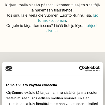
Kirjautumalla sisään pääset lukemaan tilaajien sisältöjä
ja näkemään tilaustietosi.
Jos sinulla ei vielä ole Suomen Luonto -tunnuksia,
luo
tunnukset ensin
.
Ongelmia kirjautumisessa? Lisää tietoja löydät
ohjeet-
sivulta
.
LEHTI
Uusin lehti
Tilaa Suomen Luonto
Tämä sivusto käyttää evästeitä
Tilaa digilukuoikeus
Käytämme evästeitä tarjoamamme sisällön ja mainosten
Äänestä parasta juttua
räätälöimiseen, sosiaalisen median ominaisuuksien
Tilaa uutiskirje
tukemiseen ja kävijämäärämme analysoimiseen. Lisäksi