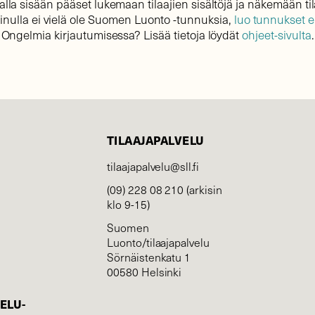
lla sisään pääset lukemaan tilaajien sisältöjä ja näkemään til
sinulla ei vielä ole Suomen Luonto -tunnuksia,
luo tunnukset 
Ongelmia kirjautumisessa? Lisää tietoja löydät
ohjeet-sivulta
.
TILAAJAPALVELU
tilaajapalvelu@sll.fi
(09) 228 08 210 (arkisin
klo 9-15)
Suomen
Luonto/tilaajapalvelu
Sörnäistenkatu 1
00580 Helsinki
ELU­