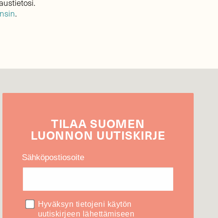
austietosi.
ensin
.
TILAA
SUOMEN
LUONNON
UUTIS­KIRJE
Sähköpostiosoite
Hyväksyn tietojeni käytön
uutiskirjeen lähettämiseen