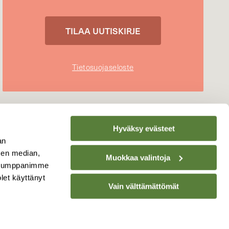
Tietosuojaseloste
Hyväksy evästeet
an
sen median,
Muokkaa valintoja
. Kumppanimme
olet käyttänyt
Vain välttämättömät