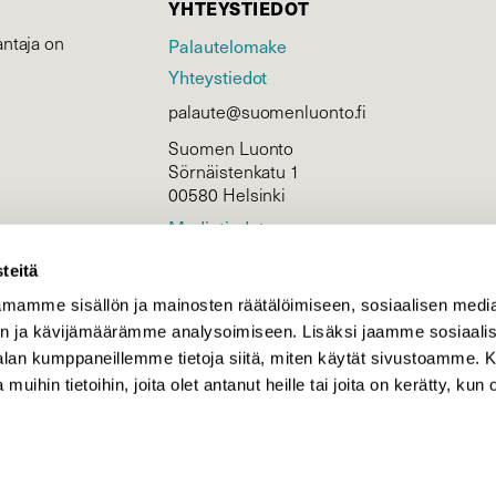
YHTEYSTIEDOT
ntaja on
Palautelomake
Yhteystiedot
palaute@suomenluonto.fi
Suomen Luonto
Sörnäistenkatu 1
00580 Helsinki
Mediatiedot
Tietosuojaseloste
teitä
mamme sisällön ja mainosten räätälöimiseen, sosiaalisen medi
n ja kävijämäärämme analysoimiseen. Lisäksi jaamme sosiaali
KIRJAUDU
-alan kumppaneillemme tietoja siitä, miten käytät sivustoamme
 muihin tietoihin, joita olet antanut heille tai joita on kerätty, kun 