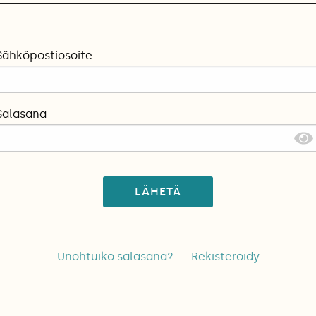
Sähköpostiosoite
Salasana
LÄHETÄ
Unohtuiko salasana?
Rekisteröidy