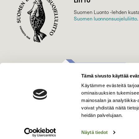
LIITTO
Suomen Luonto -lehden kusta
Suomen luonnonsuojelu­liitto
.
Tämä sivusto käyttää eväs
Käytämme evästeitä tarjoa
ominaisuuksien tukemisee
mainosalan ja analytiikka
voivat yhdistää näitä tietoja
heidän palvelujaan.
Näytä tiedot