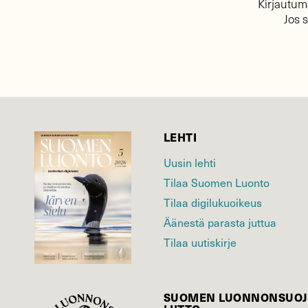
Kirjautuma
Jos 
LEHTI
Uusin lehti
Tilaa Suomen Luonto
Tilaa digilukuoikeus
Äänestä parasta juttua
Tilaa uutiskirje
SUOMEN LUONNON­SUOJ