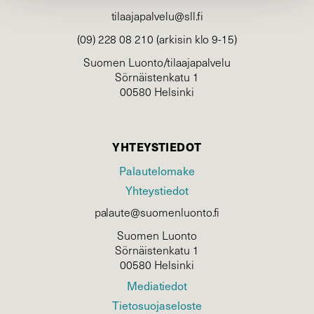
tilaajapalvelu@sll.fi
(09) 228 08 210 (arkisin klo 9-15)
Suomen Luonto/tilaajapalvelu
Sörnäistenkatu 1
00580 Helsinki
YHTEYSTIEDOT
Palautelomake
Yhteystiedot
palaute@suomenluonto.fi
Suomen Luonto
Sörnäistenkatu 1
00580 Helsinki
Mediatiedot
Tietosuojaseloste