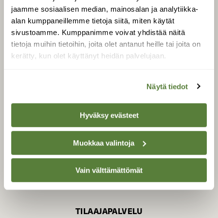
jaamme sosiaalisen median, mainosalan ja analytiikka-
alan kumppaneillemme tietoja siitä, miten käytät
sivustoamme. Kumppanimme voivat yhdistää näitä
SUOMEN LUONNON­
SUOJELU­LIITTO
tietoja muihin tietoihin, joita olet antanut heille tai joita on
kerätty, kun olet käyttänyt heidän palvelujaan.
Suomen Luonto -lehden
kustantaja on
Suomen
luonnonsuojelu­liitto
.
Näytä tiedot
Hyväksy evästeet
Muokkaa valintoja
Vain välttämättömät
TILAAJAPALVELU