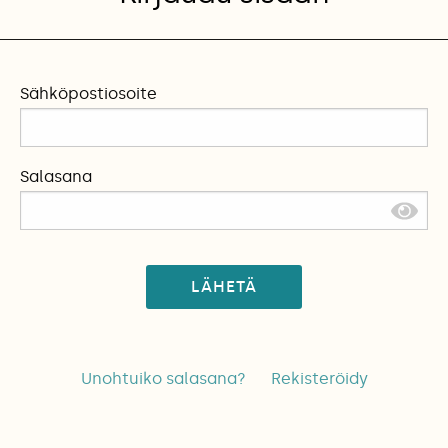
Sähköpostiosoite
Salasana
LÄHETÄ
Unohtuiko salasana?
Rekisteröidy