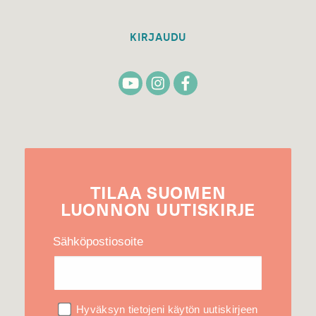
KIRJAUDU
TILAA
SUOMEN
LUONNON
UUTIS­KIRJE
Sähköpostiosoite
Hyväksyn tietojeni käytön uutiskirjeen