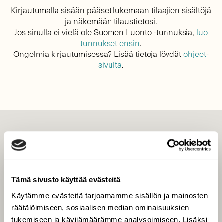
Kirjautumalla sisään pääset lukemaan tilaajien sisältöjä
ja näkemään tilaustietosi.
Jos sinulla ei vielä ole Suomen Luonto -tunnuksia,
luo
tunnukset ensin
.
Ongelmia kirjautumisessa? Lisää tietoja löydät
ohjeet-
sivulta
.
LEHTI
Uusin lehti
Tilaa Suomen Luonto
Tämä sivusto käyttää evästeitä
Tilaa digilukuoikeus
Käytämme evästeitä tarjoamamme sisällön ja mainosten
Äänestä parasta juttua
räätälöimiseen, sosiaalisen median ominaisuuksien
Tilaa uutiskirje
tukemiseen ja kävijämäärämme analysoimiseen. Lisäksi