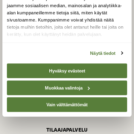
jaamme sosiaalisen median, mainosalan ja analytiikka-
alan kumppaneillemme tietoja siitä, miten käytät
sivustoamme. Kumppanimme voivat yhdistää näitä
SUOMEN LUONNON­
SUOJELU­LIITTO
tietoja muihin tietoihin, joita olet antanut heille tai joita on
kerätty, kun olet käyttänyt heidän palvelujaan.
Suomen Luonto -lehden
Suomen
kustantaja on
luonnonsuojelu­liitto
.
Näytä tiedot
Hyväksy evästeet
Muokkaa valintoja
Vain välttämättömät
TILAAJAPALVELU