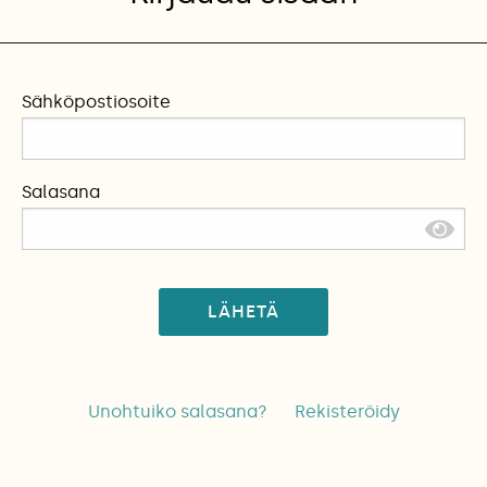
Sähköpostiosoite
Salasana
LÄHETÄ
Unohtuiko salasana?
Rekisteröidy