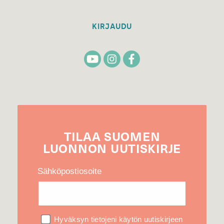
KIRJAUDU
TILAA
SUOMEN
LUONNON
UUTIS­KIRJE
Sähköpostiosoite
Hyväksyn tietojeni käytön uutiskirjeen