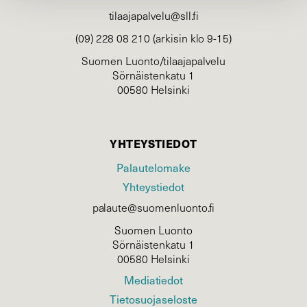
tilaajapalvelu@sll.fi
(09) 228 08 210 (arkisin klo 9-15)
Suomen Luonto/tilaajapalvelu
Sörnäistenkatu 1
00580 Helsinki
YHTEYSTIEDOT
Palautelomake
Yhteystiedot
palaute@suomenluonto.fi
Suomen Luonto
Sörnäistenkatu 1
00580 Helsinki
Mediatiedot
Tietosuojaseloste