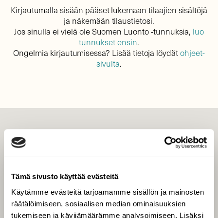
Kirjautumalla sisään pääset lukemaan tilaajien sisältöjä
ja näkemään tilaustietosi.
Jos sinulla ei vielä ole Suomen Luonto -tunnuksia,
luo
tunnukset ensin
.
Ongelmia kirjautumisessa? Lisää tietoja löydät
ohjeet-
sivulta
.
LEHTI
Uusin lehti
Tilaa Suomen Luonto
Tämä sivusto käyttää evästeitä
Tilaa digilukuoikeus
Käytämme evästeitä tarjoamamme sisällön ja mainosten
Äänestä parasta juttua
räätälöimiseen, sosiaalisen median ominaisuuksien
Tilaa uutiskirje
tukemiseen ja kävijämäärämme analysoimiseen. Lisäksi