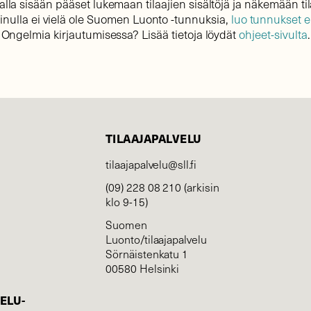
lla sisään pääset lukemaan tilaajien sisältöjä ja näkemään til
sinulla ei vielä ole Suomen Luonto -tunnuksia,
luo tunnukset 
Ongelmia kirjautumisessa? Lisää tietoja löydät
ohjeet-sivulta
.
TILAAJAPALVELU
tilaajapalvelu@sll.fi
(09) 228 08 210 (arkisin
klo 9-15)
Suomen
Luonto/tilaajapalvelu
Sörnäistenkatu 1
00580 Helsinki
ELU­