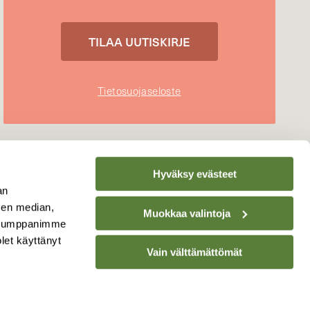
Tietosuojaseloste
Hyväksy evästeet
an
sen median,
Muokkaa valintoja
. Kumppanimme
olet käyttänyt
Vain välttämättömät