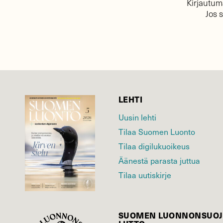
Kirjautuma
Jos 
LEHTI
Uusin lehti
Tilaa Suomen Luonto
Tilaa digilukuoikeus
Äänestä parasta juttua
Tilaa uutiskirje
SUOMEN LUONNON­SUOJ