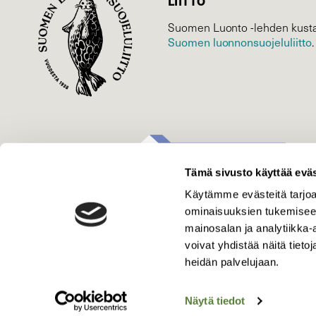
LIITTO
Suomen Luonto -lehden kusta
Suomen luonnonsuojelu­liitto
.
Tämä sivusto käyttää eväs
Käytämme evästeitä tarjoa
ominaisuuksien tukemisee
mainosalan ja analytiikka
voivat yhdistää näitä tietoja
heidän palvelujaan.
Näytä tiedot