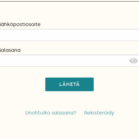
Sähköpostiosoite
Salasana
LÄHETÄ
Unohtuiko salasana?
Rekisteröidy