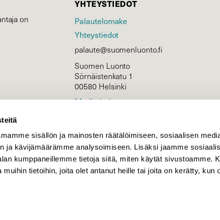
YHTEYSTIEDOT
ntaja on
Palautelomake
Yhteystiedot
palaute@suomenluonto.fi
Suomen Luonto
Sörnäistenkatu 1
00580 Helsinki
Mediatiedot
Tietosuojaseloste
teitä
mamme sisällön ja mainosten räätälöimiseen, sosiaalisen medi
n ja kävijämäärämme analysoimiseen. Lisäksi jaamme sosiaali
KIRJAUDU
-alan kumppaneillemme tietoja siitä, miten käytät sivustoamme
 muihin tietoihin, joita olet antanut heille tai joita on kerätty, kun 