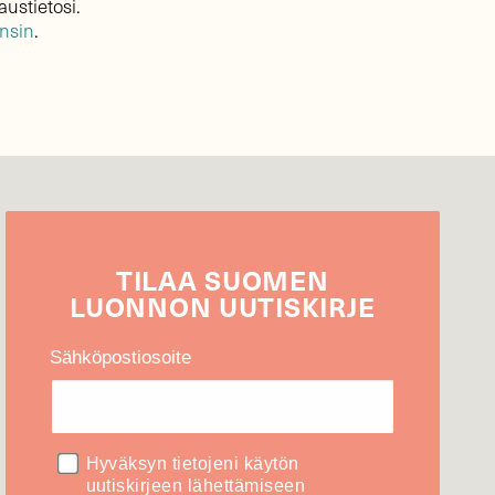
austietosi.
ensin
.
TILAA
SUOMEN
LUONNON
UUTIS­KIRJE
Sähköpostiosoite
Hyväksyn tietojeni käytön
uutiskirjeen lähettämiseen