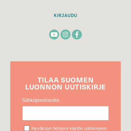
KIRJAUDU
TILAA
SUOMEN
LUONNON
UUTIS­KIRJE
Sähköpostiosoite
Hyväksyn tietojeni käytön uutiskirjeen