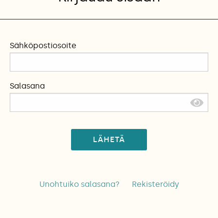
Sähköpostiosoite
Salasana
LÄHETÄ
Unohtuiko salasana?
Rekisteröidy