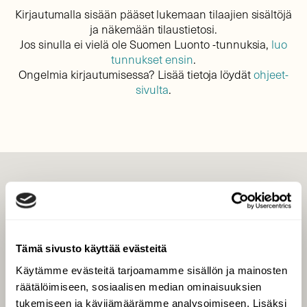
Kirjautumalla sisään pääset lukemaan tilaajien sisältöjä
ja näkemään tilaustietosi.
Jos sinulla ei vielä ole Suomen Luonto -tunnuksia,
luo
tunnukset ensin
.
Ongelmia kirjautumisessa? Lisää tietoja löydät
ohjeet-
sivulta
.
LEHTI
Uusin lehti
Tilaa Suomen Luonto
Tämä sivusto käyttää evästeitä
Tilaa digilukuoikeus
Käytämme evästeitä tarjoamamme sisällön ja mainosten
Äänestä parasta juttua
räätälöimiseen, sosiaalisen median ominaisuuksien
Tilaa uutiskirje
tukemiseen ja kävijämäärämme analysoimiseen. Lisäksi