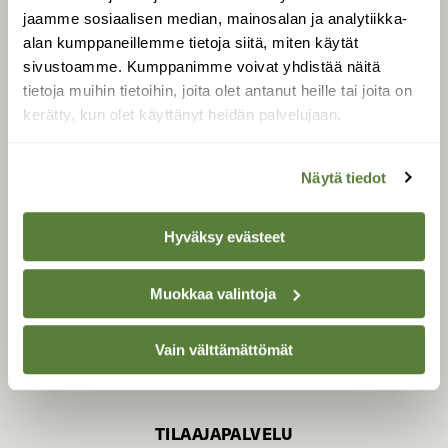
jaamme sosiaalisen median, mainosalan ja analytiikka-
alan kumppaneillemme tietoja siitä, miten käytät
sivustoamme. Kumppanimme voivat yhdistää näitä
SUOMEN LUONNON­
SUOJELU­LIITTO
tietoja muihin tietoihin, joita olet antanut heille tai joita on
kerätty, kun olet käyttänyt heidän palvelujaan.
Suomen Luonto -lehden
Suomen
kustantaja on
luonnonsuojelu­liitto
.
Näytä tiedot
Hyväksy evästeet
Muokkaa valintoja
Vain välttämättömät
TILAAJAPALVELU