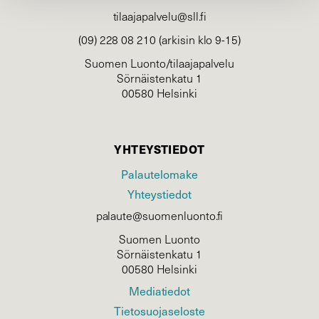
tilaajapalvelu@sll.fi
(09) 228 08 210 (arkisin klo 9-15)
Suomen Luonto/tilaajapalvelu
Sörnäistenkatu 1
00580 Helsinki
YHTEYSTIEDOT
Palautelomake
Yhteystiedot
palaute@suomenluonto.fi
Suomen Luonto
Sörnäistenkatu 1
00580 Helsinki
Mediatiedot
Tietosuojaseloste