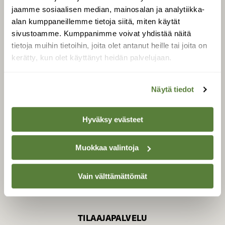
jaamme sosiaalisen median, mainosalan ja analytiikka-
alan kumppaneillemme tietoja siitä, miten käytät
sivustoamme. Kumppanimme voivat yhdistää näitä
SUOMEN LUONNON­
SUOJELU­LIITTO
tietoja muihin tietoihin, joita olet antanut heille tai joita on
kerätty, kun olet käyttänyt heidän palvelujaan.
Suomen Luonto -lehden
Suomen
kustantaja on
luonnonsuojelu­liitto
.
Näytä tiedot
Hyväksy evästeet
Muokkaa valintoja
Vain välttämättömät
TILAAJAPALVELU