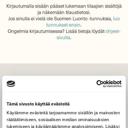
Kirjautumalla sisään pääset lukemaan tilaajien sisältöjä
ja näkemään tilaustietosi.
Jos sinulla ei vielä ole Suomen Luonto -tunnuksia,
luo
tunnukset ensin
.
Ongelmia kirjautumisessa? Lisää tietoja löydät
ohjeet-
sivulta
.
LEHTI
Uusin lehti
Tilaa Suomen Luonto
Tämä sivusto käyttää evästeitä
Tilaa digilukuoikeus
Käytämme evästeitä tarjoamamme sisällön ja mainosten
Äänestä parasta juttua
räätälöimiseen, sosiaalisen median ominaisuuksien
Tilaa uutiskirje
tukemiseen ja kävijämäärämme analysoimiseen. Lisäksi