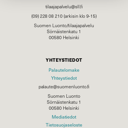
tilaajapalvelu@sll.fi
(09) 228 08 210 (arkisin klo 9-15)
Suomen Luonto/tilaajapalvelu
Sörnäistenkatu 1
00580 Helsinki
YHTEYSTIEDOT
Palautelomake
Yhteystiedot
palaute@suomenluonto.fi
Suomen Luonto
Sörnäistenkatu 1
00580 Helsinki
Mediatiedot
Tietosuojaseloste