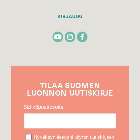
KIRJAUDU
TILAA
SUOMEN
LUONNON
UUTIS­KIRJE
Sähköpostiosoite
Hyväksyn tietojeni käytön uutiskirjeen