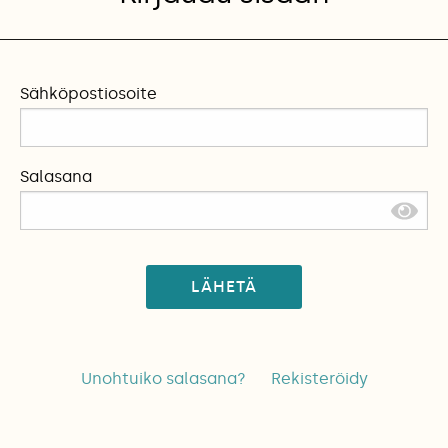
Sähköpostiosoite
Salasana
LÄHETÄ
Unohtuiko salasana?
Rekisteröidy