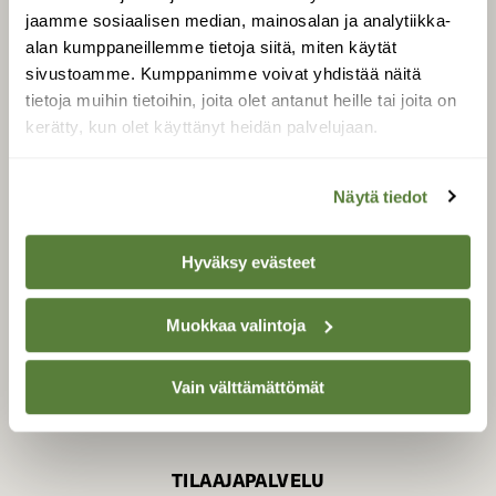
jaamme sosiaalisen median, mainosalan ja analytiikka-
alan kumppaneillemme tietoja siitä, miten käytät
sivustoamme. Kumppanimme voivat yhdistää näitä
SUOMEN LUONNON­
SUOJELU­LIITTO
tietoja muihin tietoihin, joita olet antanut heille tai joita on
kerätty, kun olet käyttänyt heidän palvelujaan.
Suomen Luonto -lehden
kustantaja on
Suomen
luonnonsuojelu­liitto
.
Näytä tiedot
Hyväksy evästeet
Muokkaa valintoja
Vain välttämättömät
TILAAJAPALVELU