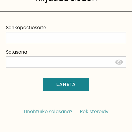
Sähköpostiosoite
Salasana
LÄHETÄ
Unohtuiko salasana?
Rekisteröidy