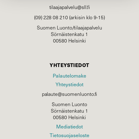
tilaajapalvelu@sll.fi
(09) 228 08 210 (arkisin klo 9-15)
Suomen Luonto/tilaajapalvelu
Sörnäistenkatu 1
00580 Helsinki
YHTEYSTIEDOT
Palautelomake
Yhteystiedot
palaute@suomenluonto.fi
Suomen Luonto
Sörnäistenkatu 1
00580 Helsinki
Mediatiedot
Tietosuojaseloste