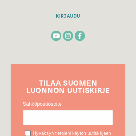
KIRJAUDU
TILAA
SUOMEN
LUONNON
UUTIS­KIRJE
Sähköpostiosoite
Hyväksyn tietojeni käytön uutiskirjeen