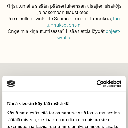
Kirjautumalla sisään pääset lukemaan tilaajien sisältöjä
ja näkemään tilaustietosi.
Jos sinulla ei vielä ole Suomen Luonto -tunnuksia,
luo
tunnukset ensin
.
Ongelmia kirjautumisessa? Lisää tietoja löydät
ohjeet-
sivulta
.
LEHTI
Uusin lehti
Tilaa Suomen Luonto
Tämä sivusto käyttää evästeitä
Tilaa digilukuoikeus
Käytämme evästeitä tarjoamamme sisällön ja mainosten
Äänestä parasta juttua
räätälöimiseen, sosiaalisen median ominaisuuksien
Tilaa uutiskirje
tukemiseen ja kävijämäärämme analysoimiseen. Lisäksi