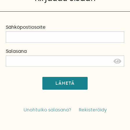
Sähköpostiosoite
Salasana
LÄHETÄ
Unohtuiko salasana?
Rekisteröidy