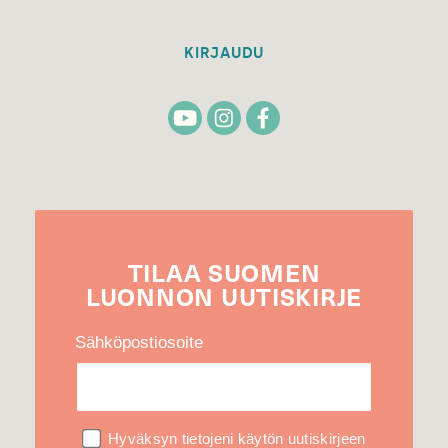
KIRJAUDU
TILAA
SUOMEN
LUONNON
UUTIS­KIRJE
Sähköpostiosoite
Hyväksyn tietojeni käytön uutiskirjeen