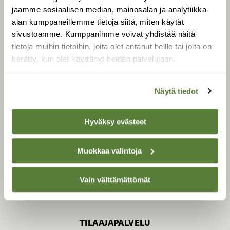
jaamme sosiaalisen median, mainosalan ja analytiikka-
alan kumppaneillemme tietoja siitä, miten käytät
sivustoamme. Kumppanimme voivat yhdistää näitä
SUOMEN LUONNON­
SUOJELU­LIITTO
tietoja muihin tietoihin, joita olet antanut heille tai joita on
kerätty, kun olet käyttänyt heidän palvelujaan.
Suomen Luonto -lehden
Suomen
kustantaja on
luonnonsuojelu­liitto
.
Näytä tiedot
Hyväksy evästeet
Muokkaa valintoja
Vain välttämättömät
TILAAJAPALVELU