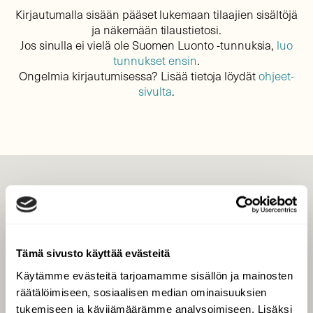
Kirjautumalla sisään pääset lukemaan tilaajien sisältöjä
ja näkemään tilaustietosi.
Jos sinulla ei vielä ole Suomen Luonto -tunnuksia,
luo
tunnukset ensin
.
Ongelmia kirjautumisessa? Lisää tietoja löydät
ohjeet-
sivulta
.
LEHTI
Uusin lehti
Tilaa Suomen Luonto
Tämä sivusto käyttää evästeitä
Tilaa digilukuoikeus
Käytämme evästeitä tarjoamamme sisällön ja mainosten
Äänestä parasta juttua
räätälöimiseen, sosiaalisen median ominaisuuksien
Tilaa uutiskirje
tukemiseen ja kävijämäärämme analysoimiseen. Lisäksi