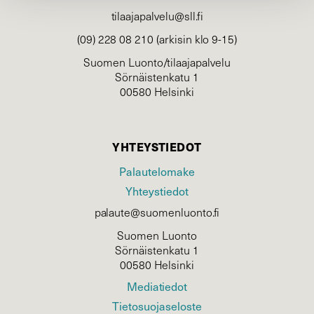
tilaajapalvelu@sll.fi
(09) 228 08 210 (arkisin klo 9-15)
Suomen Luonto/tilaajapalvelu
Sörnäistenkatu 1
00580 Helsinki
YHTEYSTIEDOT
Palautelomake
Yhteystiedot
palaute@suomenluonto.fi
Suomen Luonto
Sörnäistenkatu 1
00580 Helsinki
Mediatiedot
Tietosuojaseloste