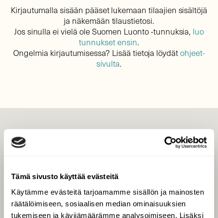
Kirjautumalla sisään pääset lukemaan tilaajien sisältöjä
ja näkemään tilaustietosi.
Jos sinulla ei vielä ole Suomen Luonto -tunnuksia,
luo
tunnukset ensin
.
Ongelmia kirjautumisessa? Lisää tietoja löydät
ohjeet-
sivulta
.
LEHTI
Uusin lehti
Tilaa Suomen Luonto
Tämä sivusto käyttää evästeitä
Tilaa digilukuoikeus
Käytämme evästeitä tarjoamamme sisällön ja mainosten
Äänestä parasta juttua
räätälöimiseen, sosiaalisen median ominaisuuksien
Tilaa uutiskirje
tukemiseen ja kävijämäärämme analysoimiseen. Lisäksi