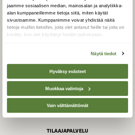
jaamme sosiaalisen median, mainosalan ja analytiikka-
alan kumppaneillemme tietoja siitä, miten käytät
sivustoamme. Kumppanimme voivat yhdistää näitä
SUOMEN LUONNON­
SUOJELU­LIITTO
tietoja muihin tietoihin, joita olet antanut heille tai joita on
kerätty, kun olet käyttänyt heidän palvelujaan.
Suomen Luonto -lehden
Suomen
kustantaja on
luonnonsuojelu­liitto
.
Näytä tiedot
Hyväksy evästeet
Muokkaa valintoja
Vain välttämättömät
TILAAJAPALVELU