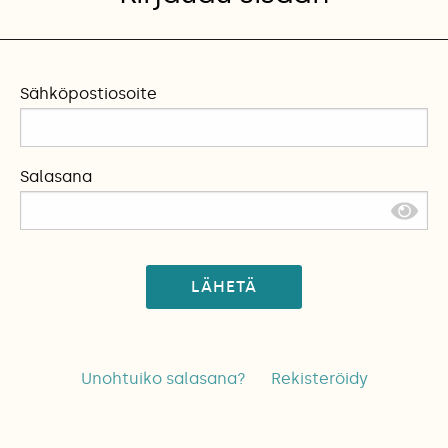
Sähköpostiosoite
Salasana
LÄHETÄ
Unohtuiko salasana?
Rekisteröidy