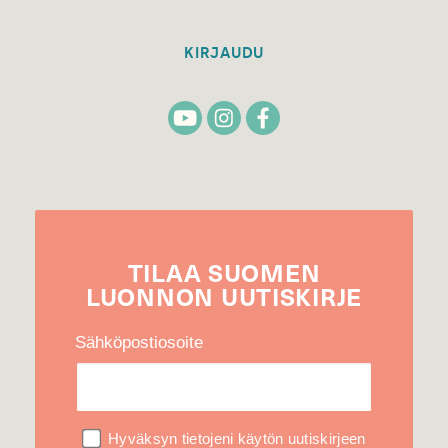
KIRJAUDU
TILAA
SUOMEN
LUONNON
UUTIS­KIRJE
Sähköpostiosoite
Hyväksyn tietojeni käytön uutiskirjeen