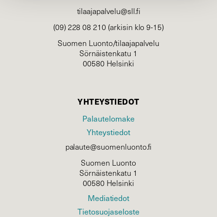
tilaajapalvelu@sll.fi
(09) 228 08 210 (arkisin klo 9-15)
Suomen Luonto/tilaajapalvelu
Sörnäistenkatu 1
00580 Helsinki
YHTEYSTIEDOT
Palautelomake
Yhteystiedot
palaute@suomenluonto.fi
Suomen Luonto
Sörnäistenkatu 1
00580 Helsinki
Mediatiedot
Tietosuojaseloste