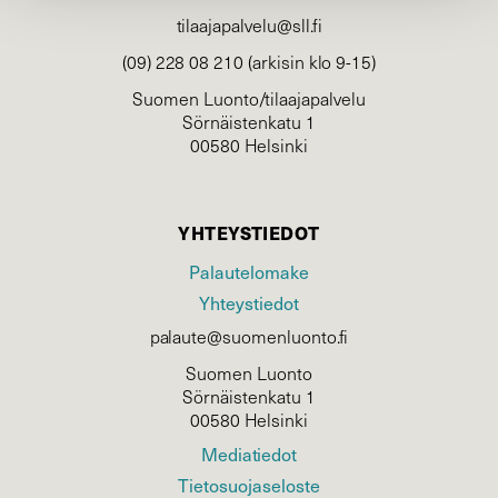
tilaajapalvelu@sll.fi
(09) 228 08 210 (arkisin klo 9-15)
Suomen Luonto/tilaajapalvelu
Sörnäistenkatu 1
00580 Helsinki
YHTEYSTIEDOT
Palautelomake
Yhteystiedot
palaute@suomenluonto.fi
Suomen Luonto
Sörnäistenkatu 1
00580 Helsinki
Mediatiedot
Tietosuojaseloste