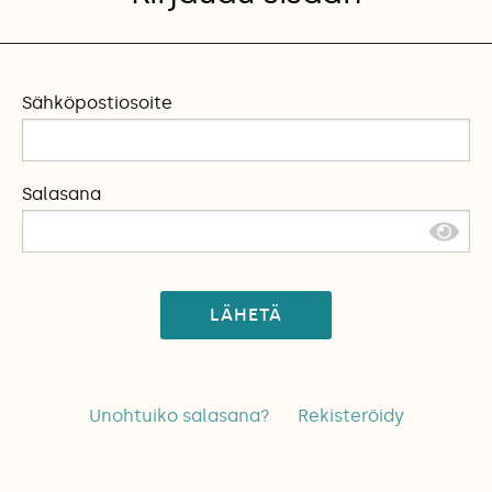
Sähköpostiosoite
Salasana
LÄHETÄ
Unohtuiko salasana?
Rekisteröidy