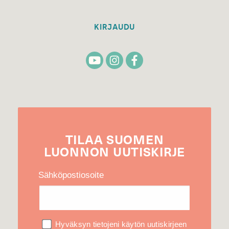
KIRJAUDU
TILAA
SUOMEN
LUONNON
UUTIS­KIRJE
Sähköpostiosoite
Hyväksyn tietojeni käytön uutiskirjeen