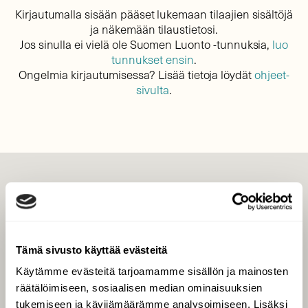
Kirjautumalla sisään pääset lukemaan tilaajien sisältöjä
ja näkemään tilaustietosi.
Jos sinulla ei vielä ole Suomen Luonto -tunnuksia,
luo
tunnukset ensin
.
Ongelmia kirjautumisessa? Lisää tietoja löydät
ohjeet-
sivulta
.
LEHTI
Uusin lehti
Tilaa Suomen Luonto
Tämä sivusto käyttää evästeitä
Tilaa digilukuoikeus
Käytämme evästeitä tarjoamamme sisällön ja mainosten
Äänestä parasta juttua
räätälöimiseen, sosiaalisen median ominaisuuksien
Tilaa uutiskirje
tukemiseen ja kävijämäärämme analysoimiseen. Lisäksi