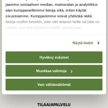
jaamme sosiaalisen median, mainosalan ja analytiikka-
alan kumppaneillemme tietoja siitä, miten käytät
sivustoamme. Kumppanimme voivat yhdistää näitä
SUOMEN LUONNON­
SUOJELU­LIITTO
tietoja muihin tietoihin, joita olet antanut heille tai joita on
kerätty, kun olet käyttänyt heidän palvelujaan.
Suomen Luonto -lehden
Suomen
kustantaja on
luonnonsuojelu­liitto
.
Näytä tiedot
Hyväksy evästeet
Muokkaa valintoja
Vain välttämättömät
TILAAJAPALVELU