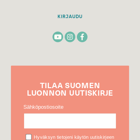
KIRJAUDU
TILAA
SUOMEN
LUONNON
UUTIS­KIRJE
Sähköpostiosoite
Hyväksyn tietojeni käytön uutiskirjeen