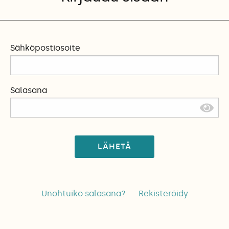
Sähköpostiosoite
Salasana
LÄHETÄ
Unohtuiko salasana?
Rekisteröidy