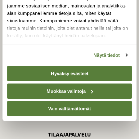
jaamme sosiaalisen median, mainosalan ja analytiikka-
alan kumppaneillemme tietoja siitä, miten käytät
sivustoamme. Kumppanimme voivat yhdistää näitä
SUOMEN LUONNON­
SUOJELU­LIITTO
tietoja muihin tietoihin, joita olet antanut heille tai joita on
kerätty, kun olet käyttänyt heidän palvelujaan.
Suomen Luonto -lehden
Suomen
kustantaja on
luonnonsuojelu­liitto
.
Näytä tiedot
Hyväksy evästeet
Muokkaa valintoja
Vain välttämättömät
TILAAJAPALVELU