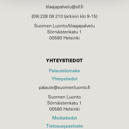
tilaajapalvelu@sll.fi
(09) 228 08 210 (arkisin klo 9-15)
Suomen Luonto/tilaajapalvelu
Sörnäistenkatu 1
00580 Helsinki
YHTEYSTIEDOT
Palautelomake
Yhteystiedot
palaute@suomenluonto.fi
Suomen Luonto
Sörnäistenkatu 1
00580 Helsinki
Mediatiedot
Tietosuojaseloste