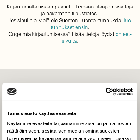
Kirjautumalla sisään pääset lukemaan tilaajien sisältöjä
ja näkemään tilaustietosi.
Jos sinulla ei vielä ole Suomen Luonto -tunnuksia,
luo
tunnukset ensin
.
Ongelmia kirjautumisessa? Lisää tietoja löydät
ohjeet-
sivulta
.
LEHTI
Uusin lehti
Tilaa Suomen Luonto
Tämä sivusto käyttää evästeitä
Tilaa digilukuoikeus
Käytämme evästeitä tarjoamamme sisällön ja mainosten
Äänestä parasta juttua
räätälöimiseen, sosiaalisen median ominaisuuksien
Tilaa uutiskirje
tukemiseen ja kävijämäärämme analysoimiseen. Lisäksi