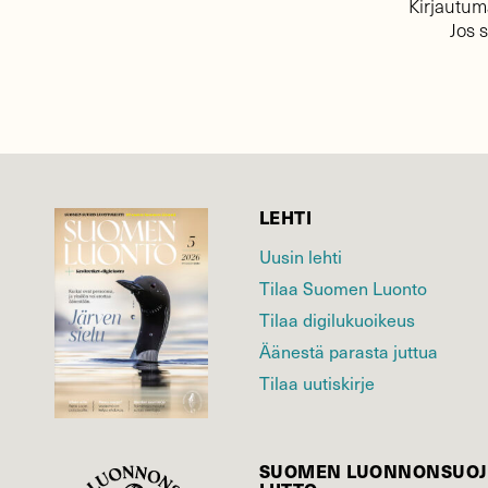
Kirjautuma
Jos 
LEHTI
Uusin lehti
Tilaa Suomen Luonto
Tilaa digilukuoikeus
Äänestä parasta juttua
Tilaa uutiskirje
SUOMEN LUONNON­SUOJ