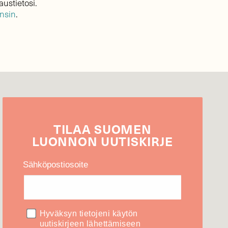
austietosi.
ensin
.
TILAA
SUOMEN
LUONNON
UUTIS­KIRJE
Sähköpostiosoite
Hyväksyn tietojeni käytön
uutiskirjeen lähettämiseen