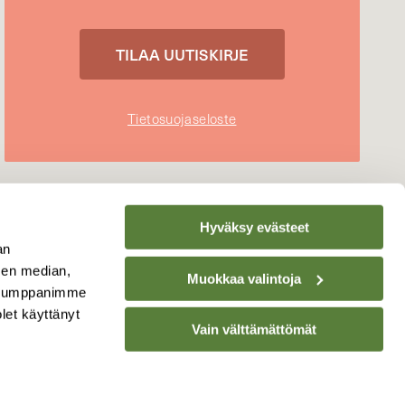
Tietosuojaseloste
Hyväksy evästeet
an
sen median,
Muokkaa valintoja
. Kumppanimme
olet käyttänyt
Vain välttämättömät