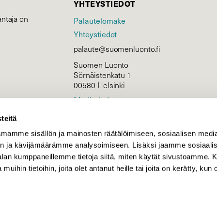
YHTEYSTIEDOT
ntaja on
Palautelomake
Yhteystiedot
palaute@suomenluonto.fi
Suomen Luonto
Sörnäistenkatu 1
00580 Helsinki
Mediatiedot
Tietosuojaseloste
teitä
mamme sisällön ja mainosten räätälöimiseen, sosiaalisen medi
n ja kävijämäärämme analysoimiseen. Lisäksi jaamme sosiaali
KIRJAUDU
-alan kumppaneillemme tietoja siitä, miten käytät sivustoamme
 muihin tietoihin, joita olet antanut heille tai joita on kerätty, kun 