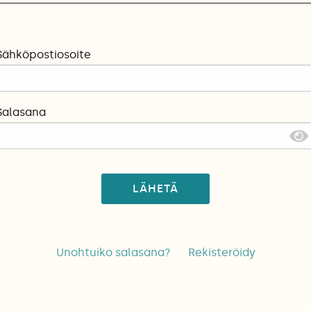
Sähköpostiosoite
Salasana
LÄHETÄ
Unohtuiko salasana?
Rekisteröidy