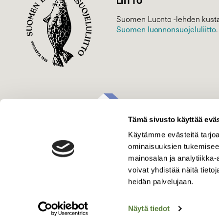
LIITTO
Suomen Luonto -lehden kusta
Suomen luonnonsuojelu­liitto
.
Tämä sivusto käyttää eväs
Käytämme evästeitä tarjoa
ominaisuuksien tukemisee
mainosalan ja analytiikka
voivat yhdistää näitä tietoja
heidän palvelujaan.
Näytä tiedot