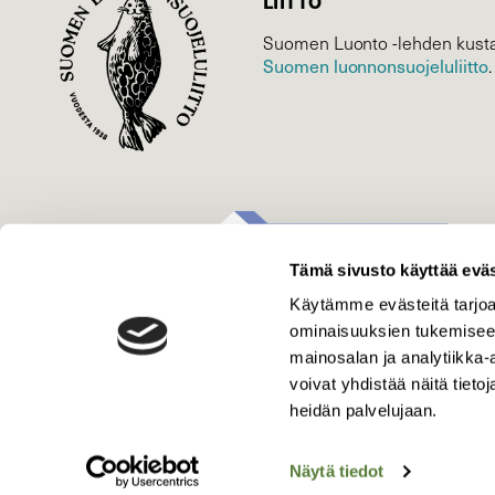
LIITTO
Suomen Luonto -lehden kusta
Suomen luonnonsuojelu­liitto
.
Tämä sivusto käyttää eväs
Käytämme evästeitä tarjoa
ominaisuuksien tukemisee
mainosalan ja analytiikka
voivat yhdistää näitä tietoja
heidän palvelujaan.
Näytä tiedot