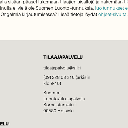
lla sisään pääset lukemaan tilaajien sisältöjä ja näkemään til
sinulla ei vielä ole Suomen Luonto -tunnuksia,
luo tunnukset 
Ongelmia kirjautumisessa? Lisää tietoja löydät
ohjeet-sivulta
.
TILAAJAPALVELU
tilaajapalvelu@sll.fi
(09) 228 08 210 (arkisin
klo 9-15)
Suomen
Luonto/tilaajapalvelu
Sörnäistenkatu 1
00580 Helsinki
ELU­