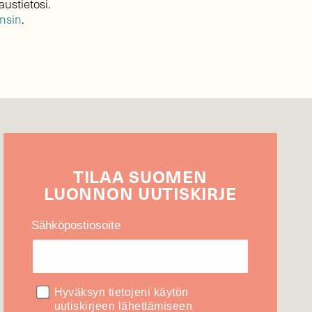
austietosi.
ensin
.
TILAA
SUOMEN
LUONNON
UUTIS­KIRJE
Sähköpostiosoite
Hyväksyn tietojeni käytön
uutiskirjeen lähettämiseen