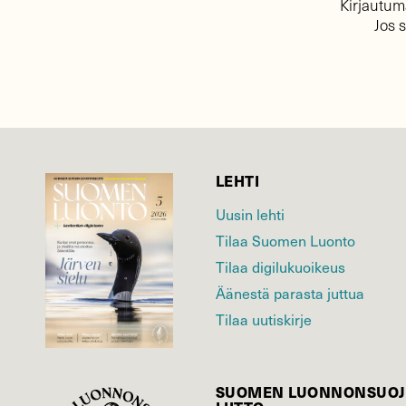
Kirjautuma
Jos 
LEHTI
Uusin lehti
Tilaa Suomen Luonto
Tilaa digilukuoikeus
Äänestä parasta juttua
Tilaa uutiskirje
SUOMEN LUONNON­SUOJ