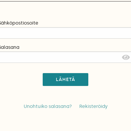
Sähköpostiosoite
Salasana
LÄHETÄ
Unohtuiko salasana?
Rekisteröidy