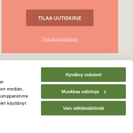
Tietosuojaseloste
Hyväksy evästeet
an
sen median,
Muokkaa valintoja
. Kumppanimme
olet käyttänyt
Vain välttämättömät