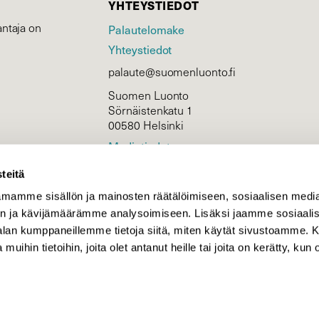
YHTEYSTIEDOT
ntaja on
Palautelomake
Yhteystiedot
palaute@suomenluonto.fi
Suomen Luonto
Sörnäistenkatu 1
00580 Helsinki
Mediatiedot
Tietosuojaseloste
teitä
mamme sisällön ja mainosten räätälöimiseen, sosiaalisen medi
n ja kävijämäärämme analysoimiseen. Lisäksi jaamme sosiaali
KIRJAUDU
-alan kumppaneillemme tietoja siitä, miten käytät sivustoamme
 muihin tietoihin, joita olet antanut heille tai joita on kerätty, kun 