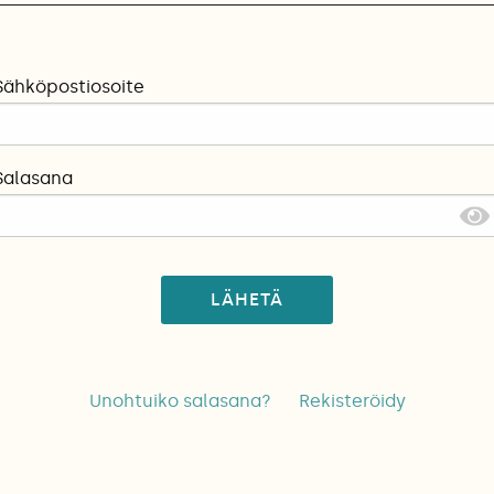
Sähköpostiosoite
Salasana
LÄHETÄ
Unohtuiko salasana?
Rekisteröidy