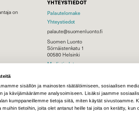
YHTEYSTIEDOT
ntaja on
Palautelomake
Yhteystiedot
palaute@suomenluonto.fi
Suomen Luonto
Sörnäistenkatu 1
00580 Helsinki
Mediatiedot
Tietosuojaseloste
teitä
mamme sisällön ja mainosten räätälöimiseen, sosiaalisen medi
n ja kävijämäärämme analysoimiseen. Lisäksi jaamme sosiaali
KIRJAUDU
-alan kumppaneillemme tietoja siitä, miten käytät sivustoamme
 muihin tietoihin, joita olet antanut heille tai joita on kerätty, kun 