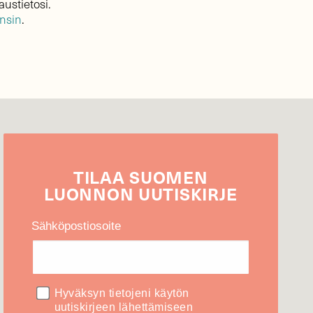
austietosi.
ensin
.
TILAA
SUOMEN
LUONNON
UUTIS­KIRJE
Sähköpostiosoite
Hyväksyn tietojeni käytön
uutiskirjeen lähettämiseen