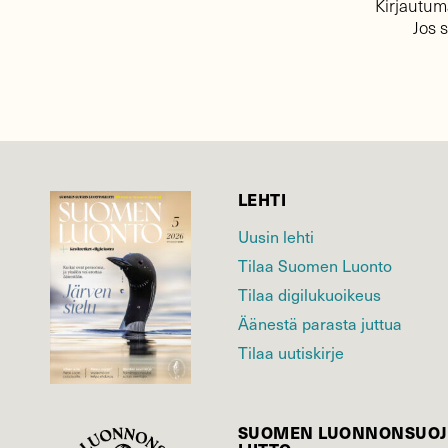
Kirjautuma
Jos 
LEHTI
Uusin lehti
Tilaa Suomen Luonto
Tilaa digilukuoikeus
Äänestä parasta juttua
Tilaa uutiskirje
SUOMEN LUONNON­SUOJ