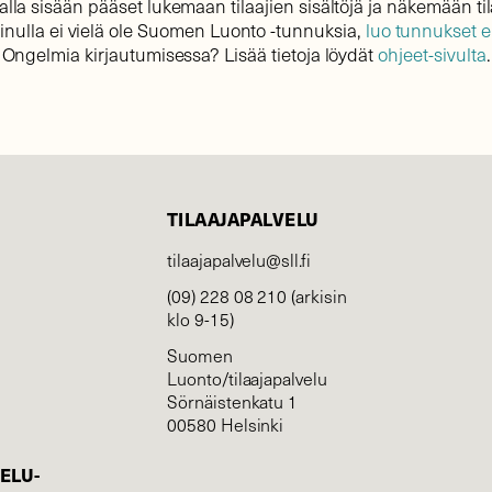
lla sisään pääset lukemaan tilaajien sisältöjä ja näkemään til
sinulla ei vielä ole Suomen Luonto -tunnuksia,
luo tunnukset 
Ongelmia kirjautumisessa? Lisää tietoja löydät
ohjeet-sivulta
.
TILAAJAPALVELU
tilaajapalvelu@sll.fi
(09) 228 08 210 (arkisin
klo 9-15)
Suomen
Luonto/tilaajapalvelu
Sörnäistenkatu 1
00580 Helsinki
ELU­