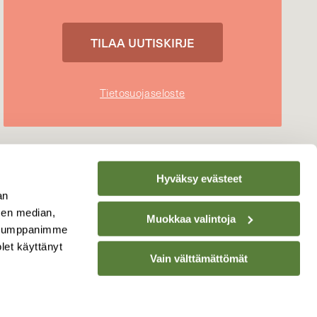
Tietosuojaseloste
Hyväksy evästeet
an
sen median,
Muokkaa valintoja
. Kumppanimme
olet käyttänyt
Vain välttämättömät