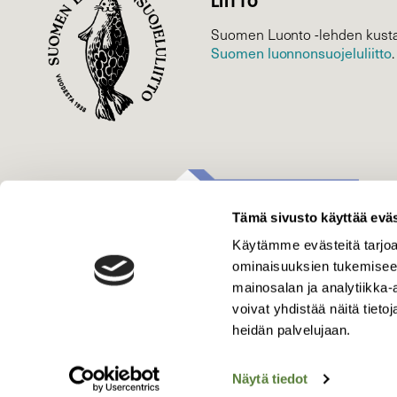
LIITTO
Suomen Luonto -lehden kusta
Suomen luonnonsuojelu­liitto
.
Tämä sivusto käyttää eväs
Käytämme evästeitä tarjoa
ominaisuuksien tukemisee
mainosalan ja analytiikka
voivat yhdistää näitä tietoja
heidän palvelujaan.
Näytä tiedot