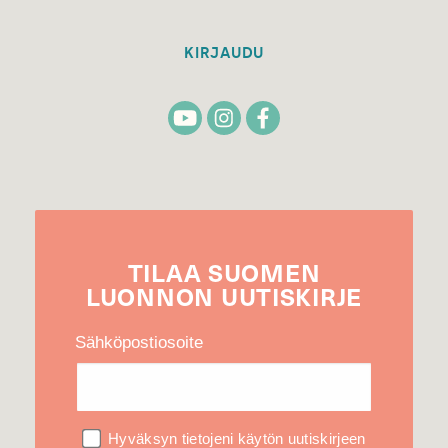
KIRJAUDU
TILAA
SUOMEN
LUONNON
UUTIS­KIRJE
Sähköpostiosoite
Hyväksyn tietojeni käytön uutiskirjeen