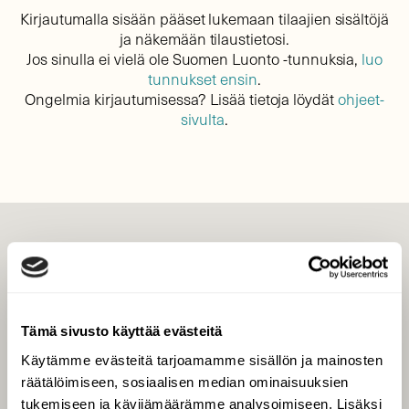
Kirjautumalla sisään pääset lukemaan tilaajien sisältöjä
ja näkemään tilaustietosi.
Jos sinulla ei vielä ole Suomen Luonto -tunnuksia,
luo
tunnukset ensin
.
Ongelmia kirjautumisessa? Lisää tietoja löydät
ohjeet-
sivulta
.
LEHTI
Uusin lehti
Tilaa Suomen Luonto
Tämä sivusto käyttää evästeitä
Tilaa digilukuoikeus
Käytämme evästeitä tarjoamamme sisällön ja mainosten
Äänestä parasta juttua
räätälöimiseen, sosiaalisen median ominaisuuksien
Tilaa uutiskirje
tukemiseen ja kävijämäärämme analysoimiseen. Lisäksi