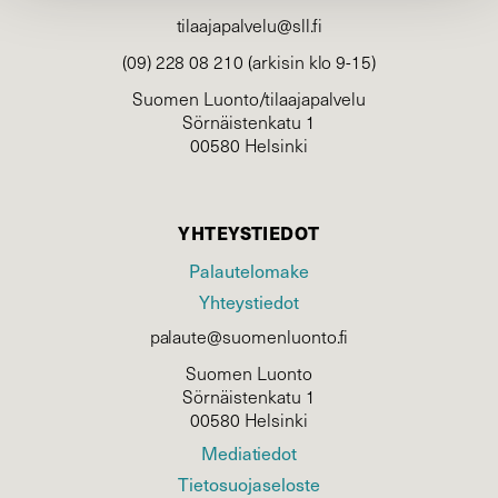
tilaajapalvelu@sll.fi
(09) 228 08 210 (arkisin klo 9-15)
Suomen Luonto/tilaajapalvelu
Sörnäistenkatu 1
00580 Helsinki
YHTEYSTIEDOT
Palautelomake
Yhteystiedot
palaute@suomenluonto.fi
Suomen Luonto
Sörnäistenkatu 1
00580 Helsinki
Mediatiedot
Tietosuojaseloste