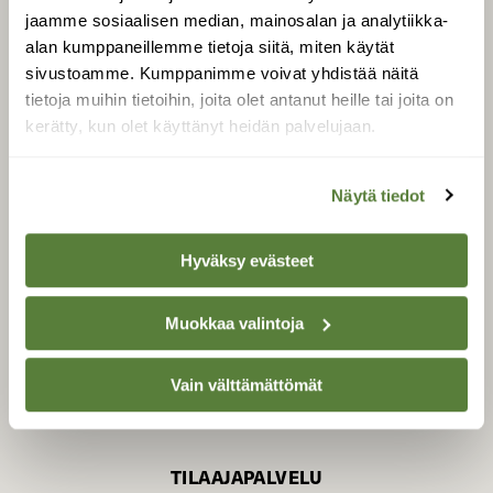
jaamme sosiaalisen median, mainosalan ja analytiikka-
alan kumppaneillemme tietoja siitä, miten käytät
sivustoamme. Kumppanimme voivat yhdistää näitä
SUOMEN LUONNON­
SUOJELU­LIITTO
tietoja muihin tietoihin, joita olet antanut heille tai joita on
kerätty, kun olet käyttänyt heidän palvelujaan.
Suomen Luonto -lehden
kustantaja on
Suomen
luonnonsuojelu­liitto
.
Näytä tiedot
Hyväksy evästeet
Muokkaa valintoja
Vain välttämättömät
TILAAJAPALVELU