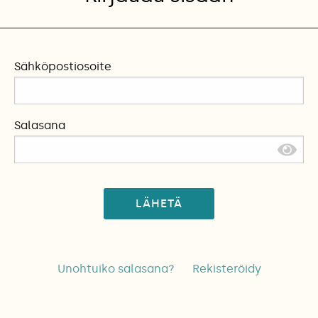
Sähköpostiosoite
Salasana
LÄHETÄ
Unohtuiko salasana?
Rekisteröidy