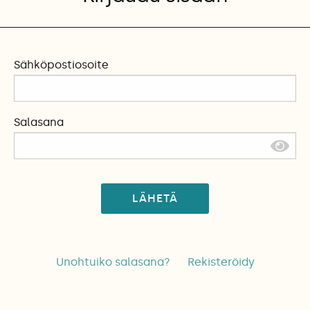
Sähköpostiosoite
Salasana
LÄHETÄ
Unohtuiko salasana?
Rekisteröidy