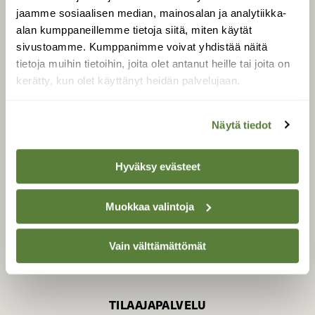
jaamme sosiaalisen median, mainosalan ja analytiikka-
alan kumppaneillemme tietoja siitä, miten käytät
sivustoamme. Kumppanimme voivat yhdistää näitä
SUOMEN LUONNON­
SUOJELU­LIITTO
tietoja muihin tietoihin, joita olet antanut heille tai joita on
kerätty, kun olet käyttänyt heidän palvelujaan.
Suomen Luonto -lehden
kustantaja on
Suomen
luonnonsuojelu­liitto
.
Näytä tiedot
Hyväksy evästeet
Muokkaa valintoja
Vain välttämättömät
TILAAJAPALVELU