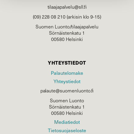
tilaajapalvelu@sll.fi
(09) 228 08 210 (arkisin klo 9-15)
Suomen Luonto/tilaajapalvelu
Sörnäistenkatu 1
00580 Helsinki
YHTEYSTIEDOT
Palautelomake
Yhteystiedot
palaute@suomenluonto.fi
Suomen Luonto
Sörnäistenkatu 1
00580 Helsinki
Mediatiedot
Tietosuojaseloste