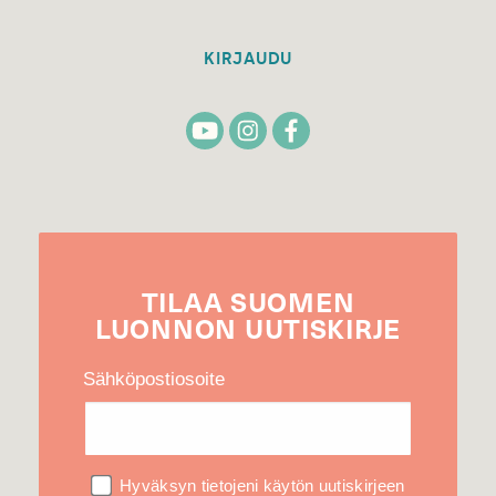
KIRJAUDU
TILAA
SUOMEN
LUONNON
UUTIS­KIRJE
Sähköpostiosoite
Hyväksyn tietojeni käytön uutiskirjeen