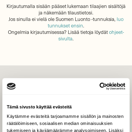
Kirjautumalla sisään pääset lukemaan tilaajien sisältöjä
ja näkemään tilaustietosi.
Jos sinulla ei vielä ole Suomen Luonto -tunnuksia,
luo
tunnukset ensin
.
Ongelmia kirjautumisessa? Lisää tietoja löydät
ohjeet-
sivulta
.
LEHTI
Uusin lehti
Tilaa Suomen Luonto
Tämä sivusto käyttää evästeitä
Tilaa digilukuoikeus
Käytämme evästeitä tarjoamamme sisällön ja mainosten
Äänestä parasta juttua
räätälöimiseen, sosiaalisen median ominaisuuksien
Tilaa uutiskirje
tukemiseen ja kävijämäärämme analysoimiseen. Lisäksi