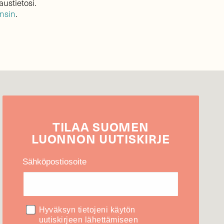
austietosi.
ensin
.
TILAA
SUOMEN
LUONNON
UUTIS­KIRJE
Sähköpostiosoite
Hyväksyn tietojeni käytön
uutiskirjeen lähettämiseen