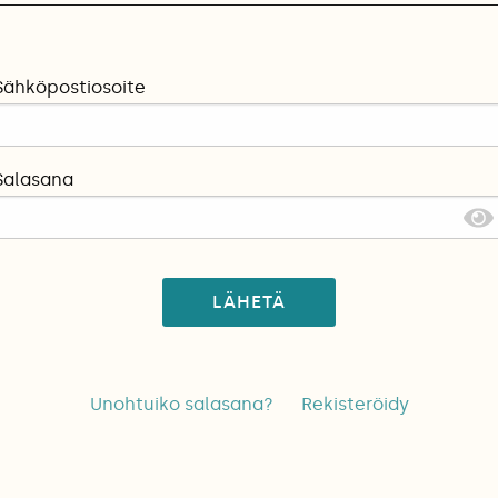
Sähköpostiosoite
Salasana
LÄHETÄ
Unohtuiko salasana?
Rekisteröidy