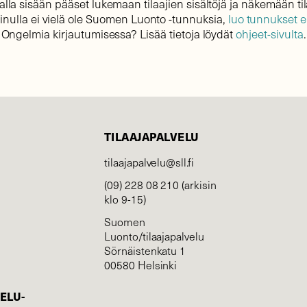
lla sisään pääset lukemaan tilaajien sisältöjä ja näkemään til
sinulla ei vielä ole Suomen Luonto -tunnuksia,
luo tunnukset 
Ongelmia kirjautumisessa? Lisää tietoja löydät
ohjeet-sivulta
.
TILAAJAPALVELU
tilaajapalvelu@sll.fi
(09) 228 08 210 (arkisin
klo 9-15)
Suomen
Luonto/tilaajapalvelu
Sörnäistenkatu 1
00580 Helsinki
ELU­