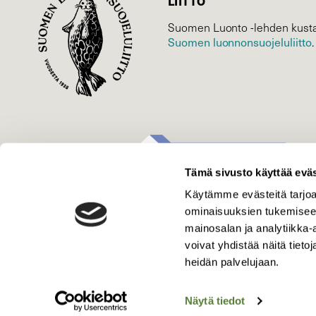
LIITTO
Suomen Luonto -lehden kusta
Suomen luonnonsuojelu­liitto
.
Tämä sivusto käyttää eväs
Käytämme evästeitä tarjoa
ominaisuuksien tukemisee
mainosalan ja analytiikka
voivat yhdistää näitä tietoja
heidän palvelujaan.
Näytä tiedot