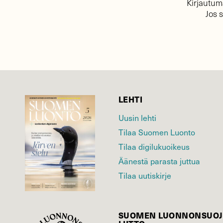
Kirjautuma
Jos 
LEHTI
Uusin lehti
Tilaa Suomen Luonto
Tilaa digilukuoikeus
Äänestä parasta juttua
Tilaa uutiskirje
SUOMEN LUONNON­SUOJ