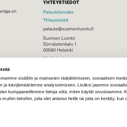
YHTEYSTIEDOT
ntaja on
Palautelomake
Yhteystiedot
palaute@suomenluonto.fi
Suomen Luonto
Sörnäistenkatu 1
00580 Helsinki
Mediatiedot
Tietosuojaseloste
teitä
mamme sisällön ja mainosten räätälöimiseen, sosiaalisen medi
n ja kävijämäärämme analysoimiseen. Lisäksi jaamme sosiaali
KIRJAUDU
-alan kumppaneillemme tietoja siitä, miten käytät sivustoamme
 muihin tietoihin, joita olet antanut heille tai joita on kerätty, kun 