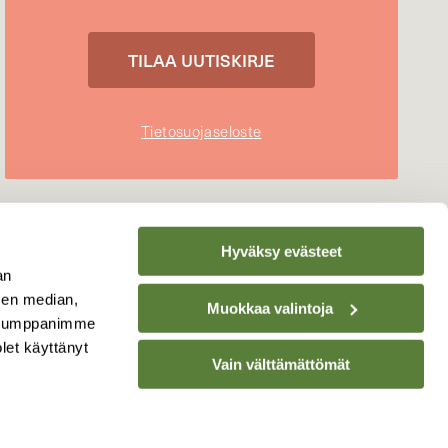
Tietosuojaseloste
Hyväksy evästeet
an
sen median,
Muokkaa valintoja
. Kumppanimme
olet käyttänyt
Vain välttämättömät