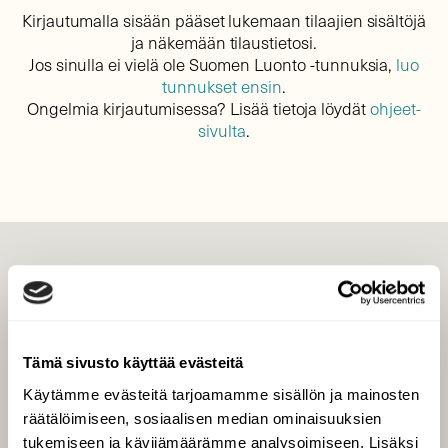
Kirjautumalla sisään pääset lukemaan tilaajien sisältöjä
ja näkemään tilaustietosi.
Jos sinulla ei vielä ole Suomen Luonto -tunnuksia,
luo
tunnukset ensin
.
Ongelmia kirjautumisessa? Lisää tietoja löydät
ohjeet-
sivulta
.
LEHTI
Uusin lehti
Tilaa Suomen Luonto
Tämä sivusto käyttää evästeitä
Tilaa digilukuoikeus
Käytämme evästeitä tarjoamamme sisällön ja mainosten
Äänestä parasta juttua
räätälöimiseen, sosiaalisen median ominaisuuksien
Tilaa uutiskirje
tukemiseen ja kävijämäärämme analysoimiseen. Lisäksi