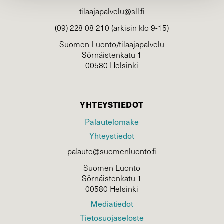
tilaajapalvelu@sll.fi
(09) 228 08 210 (arkisin klo 9-15)
Suomen Luonto/tilaajapalvelu
Sörnäistenkatu 1
00580 Helsinki
YHTEYSTIEDOT
Palautelomake
Yhteystiedot
palaute@suomenluonto.fi
Suomen Luonto
Sörnäistenkatu 1
00580 Helsinki
Mediatiedot
Tietosuojaseloste