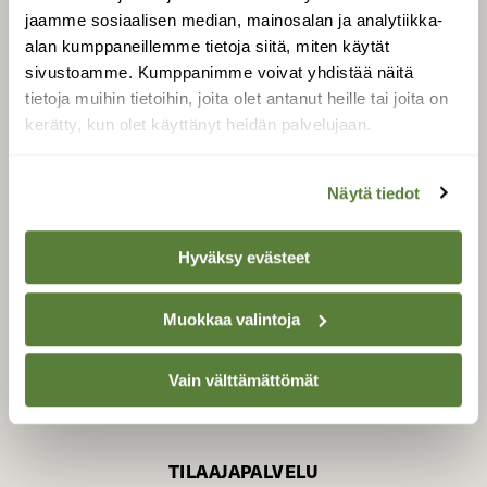
jaamme sosiaalisen median, mainosalan ja analytiikka-
alan kumppaneillemme tietoja siitä, miten käytät
sivustoamme. Kumppanimme voivat yhdistää näitä
SUOMEN LUONNON­
SUOJELU­LIITTO
tietoja muihin tietoihin, joita olet antanut heille tai joita on
kerätty, kun olet käyttänyt heidän palvelujaan.
Suomen Luonto -lehden
kustantaja on
Suomen
luonnonsuojelu­liitto
.
Näytä tiedot
Hyväksy evästeet
Muokkaa valintoja
Vain välttämättömät
TILAAJAPALVELU