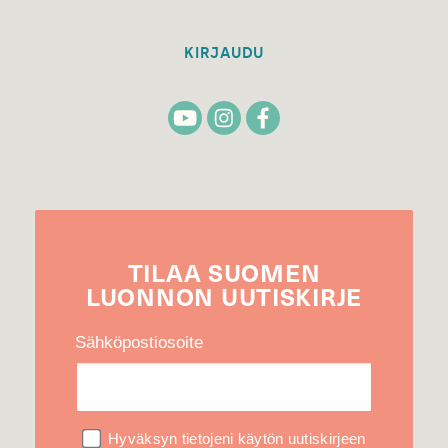
KIRJAUDU
TILAA
SUOMEN
LUONNON
UUTIS­KIRJE
Sähköpostiosoite
Hyväksyn tietojeni käytön uutiskirjeen