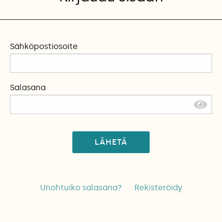
Sähköpostiosoite
Salasana
LÄHETÄ
Unohtuiko salasana?
Rekisteröidy