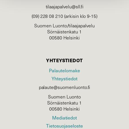
tilaajapalvelu@sll.fi
(09) 228 08 210 (arkisin klo 9-15)
Suomen Luonto/tilaajapalvelu
Sörnäistenkatu 1
00580 Helsinki
YHTEYSTIEDOT
Palautelomake
Yhteystiedot
palaute@suomenluonto.fi
Suomen Luonto
Sörnäistenkatu 1
00580 Helsinki
Mediatiedot
Tietosuojaseloste