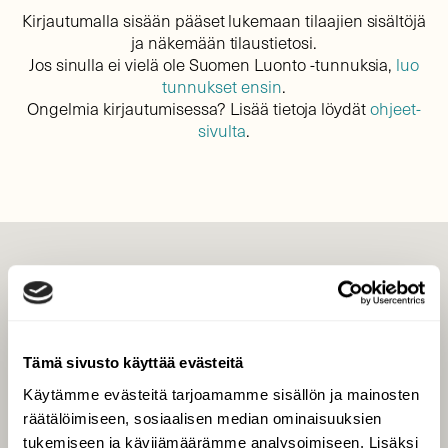
Kirjautumalla sisään pääset lukemaan tilaajien sisältöjä
ja näkemään tilaustietosi.
Jos sinulla ei vielä ole Suomen Luonto -tunnuksia,
luo
tunnukset ensin
.
Ongelmia kirjautumisessa? Lisää tietoja löydät
ohjeet-
sivulta
.
LEHTI
Uusin lehti
Tilaa Suomen Luonto
Tämä sivusto käyttää evästeitä
Tilaa digilukuoikeus
Käytämme evästeitä tarjoamamme sisällön ja mainosten
Äänestä parasta juttua
räätälöimiseen, sosiaalisen median ominaisuuksien
Tilaa uutiskirje
tukemiseen ja kävijämäärämme analysoimiseen. Lisäksi