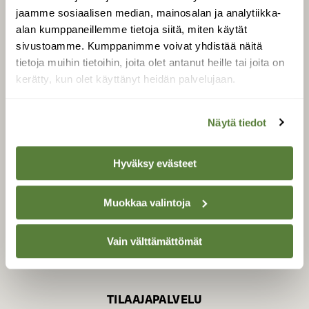
jaamme sosiaalisen median, mainosalan ja analytiikka-
alan kumppaneillemme tietoja siitä, miten käytät
sivustoamme. Kumppanimme voivat yhdistää näitä
SUOMEN LUONNON­
SUOJELU­LIITTO
tietoja muihin tietoihin, joita olet antanut heille tai joita on
kerätty, kun olet käyttänyt heidän palvelujaan.
Suomen Luonto -lehden
Suomen
kustantaja on
luonnonsuojelu­liitto
.
Näytä tiedot
Hyväksy evästeet
Muokkaa valintoja
Vain välttämättömät
TILAAJAPALVELU