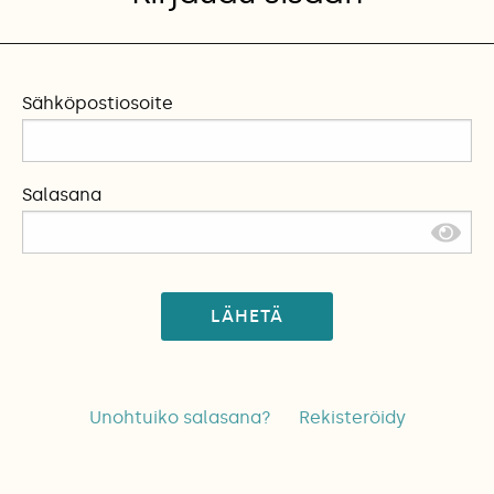
Sähköpostiosoite
Salasana
LÄHETÄ
Unohtuiko salasana?
Rekisteröidy