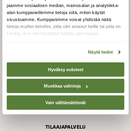
jaamme sosiaalisen median, mainosalan ja analytiikka-
alan kumppaneillemme tietoja siitä, miten käytät
sivustoamme. Kumppanimme voivat yhdistää näitä
SUOMEN LUONNON­
SUOJELU­LIITTO
tietoja muihin tietoihin, joita olet antanut heille tai joita on
kerätty, kun olet käyttänyt heidän palvelujaan.
Suomen Luonto -lehden
Suomen
kustantaja on
luonnonsuojelu­liitto
.
Näytä tiedot
Hyväksy evästeet
Muokkaa valintoja
Vain välttämättömät
TILAAJAPALVELU