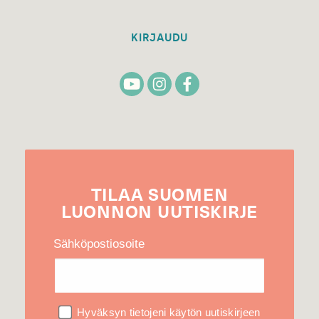
KIRJAUDU
TILAA
SUOMEN
LUONNON
UUTIS­KIRJE
Sähköpostiosoite
Hyväksyn tietojeni käytön uutiskirjeen