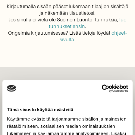
Kirjautumalla sisään pääset lukemaan tilaajien sisältöjä
ja näkemään tilaustietosi.
Jos sinulla ei vielä ole Suomen Luonto -tunnuksia,
luo
tunnukset ensin
.
Ongelmia kirjautumisessa? Lisää tietoja löydät
ohjeet-
sivulta
.
LEHTI
Uusin lehti
Tilaa Suomen Luonto
Tämä sivusto käyttää evästeitä
Tilaa digilukuoikeus
Käytämme evästeitä tarjoamamme sisällön ja mainosten
Äänestä parasta juttua
räätälöimiseen, sosiaalisen median ominaisuuksien
Tilaa uutiskirje
tukemiseen ja kävijämäärämme analysoimiseen. Lisäksi