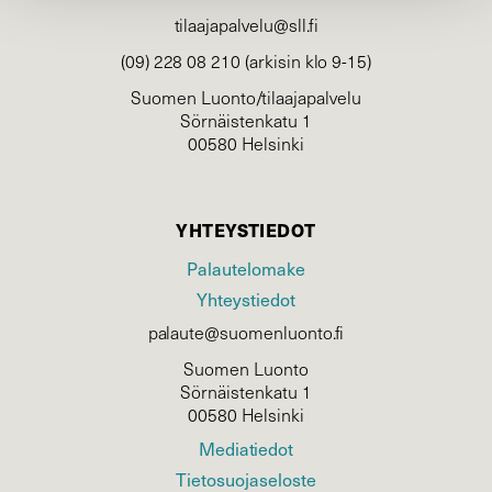
tilaajapalvelu@sll.fi
(09) 228 08 210 (arkisin klo 9-15)
Suomen Luonto/tilaajapalvelu
Sörnäistenkatu 1
00580 Helsinki
YHTEYSTIEDOT
Palautelomake
Yhteystiedot
palaute@suomenluonto.fi
Suomen Luonto
Sörnäistenkatu 1
00580 Helsinki
Mediatiedot
Tietosuojaseloste