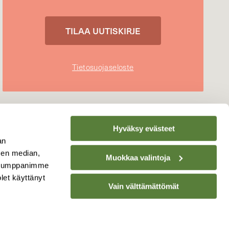
Tietosuojaseloste
Hyväksy evästeet
an
sen median,
Muokkaa valintoja
. Kumppanimme
olet käyttänyt
Vain välttämättömät