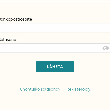
Sähköpostiosoite
Salasana
LÄHETÄ
Unohtuiko salasana?
Rekisteröidy