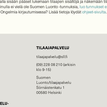
lla sisään pääset lukemaan tilaajien sisältöjä ja näkemään til
sinulla ei vielä ole Suomen Luonto -tunnuksia,
luo tunnukset 
Ongelmia kirjautumisessa? Lisää tietoja löydät
ohjeet-sivulta
.
TILAAJAPALVELU
tilaajapalvelu@sll.fi
(09) 228 08 210 (arkisin
klo 9-15)
Suomen
Luonto/tilaajapalvelu
Sörnäistenkatu 1
00580 Helsinki
ELU­