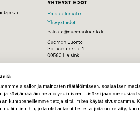
YHTEYSTIEDOT
ntaja on
Palautelomake
Yhteystiedot
palaute@suomenluonto.fi
Suomen Luonto
Sörnäistenkatu 1
00580 Helsinki
Mediatiedot
Tietosuojaseloste
teitä
mamme sisällön ja mainosten räätälöimiseen, sosiaalisen medi
n ja kävijämäärämme analysoimiseen. Lisäksi jaamme sosiaali
KIRJAUDU
-alan kumppaneillemme tietoja siitä, miten käytät sivustoamme
 muihin tietoihin, joita olet antanut heille tai joita on kerätty, kun 