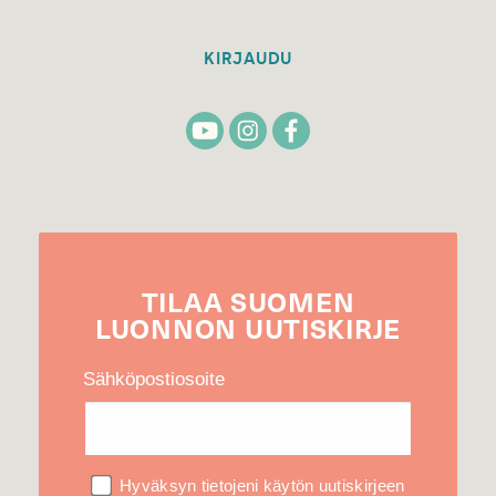
KIRJAUDU
TILAA
SUOMEN
LUONNON
UUTIS­KIRJE
Sähköpostiosoite
Hyväksyn tietojeni käytön uutiskirjeen