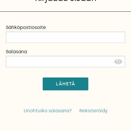
Sähköpostiosoite
Salasana
LÄHETÄ
Unohtuiko salasana?
Rekisteröidy