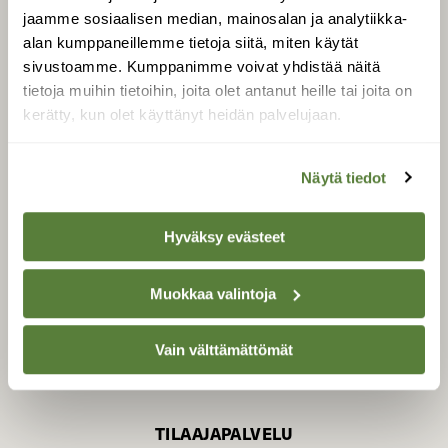
jaamme sosiaalisen median, mainosalan ja analytiikka-
alan kumppaneillemme tietoja siitä, miten käytät
sivustoamme. Kumppanimme voivat yhdistää näitä
SUOMEN LUONNON­
SUOJELU­LIITTO
tietoja muihin tietoihin, joita olet antanut heille tai joita on
kerätty, kun olet käyttänyt heidän palvelujaan.
Suomen Luonto -lehden
kustantaja on
Suomen
luonnonsuojelu­liitto
.
Näytä tiedot
Hyväksy evästeet
Muokkaa valintoja
Vain välttämättömät
TILAAJAPALVELU