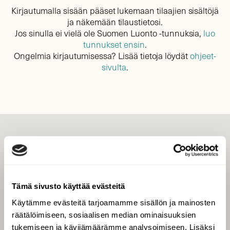
Kirjautumalla sisään pääset lukemaan tilaajien sisältöjä
ja näkemään tilaustietosi.
Jos sinulla ei vielä ole Suomen Luonto -tunnuksia,
luo
tunnukset ensin
.
Ongelmia kirjautumisessa? Lisää tietoja löydät
ohjeet-
sivulta
.
LEHTI
Uusin lehti
Tilaa Suomen Luonto
Tämä sivusto käyttää evästeitä
Tilaa digilukuoikeus
Käytämme evästeitä tarjoamamme sisällön ja mainosten
Äänestä parasta juttua
räätälöimiseen, sosiaalisen median ominaisuuksien
Tilaa uutiskirje
tukemiseen ja kävijämäärämme analysoimiseen. Lisäksi