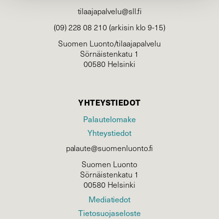
tilaajapalvelu@sll.fi
(09) 228 08 210 (arkisin klo 9-15)
Suomen Luonto/tilaajapalvelu
Sörnäistenkatu 1
00580 Helsinki
YHTEYSTIEDOT
Palautelomake
Yhteystiedot
palaute@suomenluonto.fi
Suomen Luonto
Sörnäistenkatu 1
00580 Helsinki
Mediatiedot
Tietosuojaseloste