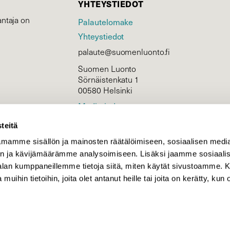
YHTEYSTIEDOT
ntaja on
Palautelomake
Yhteystiedot
palaute@suomenluonto.fi
Suomen Luonto
Sörnäistenkatu 1
00580 Helsinki
Mediatiedot
Tietosuojaseloste
teitä
mamme sisällön ja mainosten räätälöimiseen, sosiaalisen medi
n ja kävijämäärämme analysoimiseen. Lisäksi jaamme sosiaali
KIRJAUDU
-alan kumppaneillemme tietoja siitä, miten käytät sivustoamme
 muihin tietoihin, joita olet antanut heille tai joita on kerätty, kun 