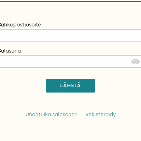
Sähköpostiosoite
Salasana
LÄHETÄ
Unohtuiko salasana?
Rekisteröidy