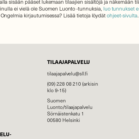
lla sisään pääset lukemaan tilaajien sisältöjä ja näkemään til
sinulla ei vielä ole Suomen Luonto -tunnuksia,
luo tunnukset 
Ongelmia kirjautumisessa? Lisää tietoja löydät
ohjeet-sivulta
.
TILAAJAPALVELU
tilaajapalvelu@sll.fi
(09) 228 08 210 (arkisin
klo 9-15)
Suomen
Luonto/tilaajapalvelu
Sörnäistenkatu 1
00580 Helsinki
ELU­