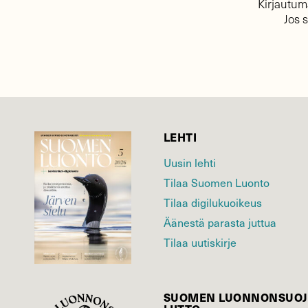
Kirjautuma
Jos 
LEHTI
Uusin lehti
Tilaa Suomen Luonto
Tilaa digilukuoikeus
Äänestä parasta juttua
Tilaa uutiskirje
SUOMEN LUONNON­SUOJ