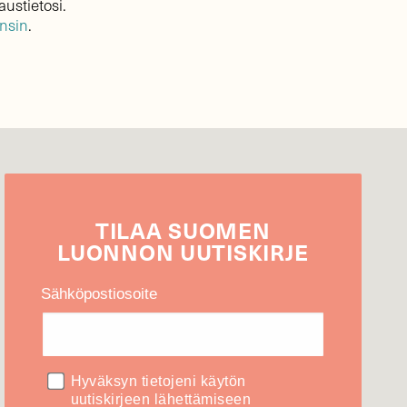
austietosi.
ensin
.
TILAA
SUOMEN
LUONNON
UUTIS­KIRJE
Sähköpostiosoite
Hyväksyn tietojeni käytön
uutiskirjeen lähettämiseen