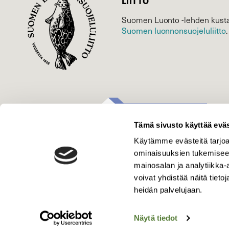
LIITTO
Suomen Luonto -lehden kusta
Suomen luonnonsuojelu­liitto
.
Tämä sivusto käyttää eväs
Käytämme evästeitä tarjoa
ominaisuuksien tukemisee
mainosalan ja analytiikka
voivat yhdistää näitä tietoja
heidän palvelujaan.
Näytä tiedot