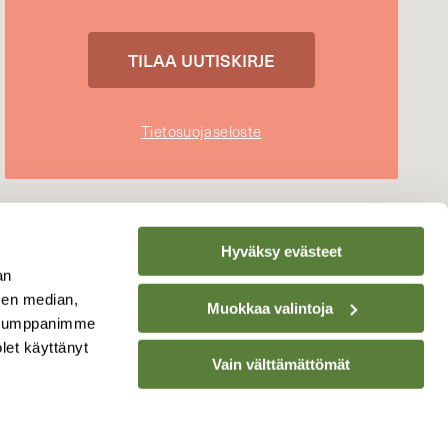
Tietosuojaseloste
Hyväksy evästeet
an
sen median,
Muokkaa valintoja
. Kumppanimme
olet käyttänyt
Vain välttämättömät