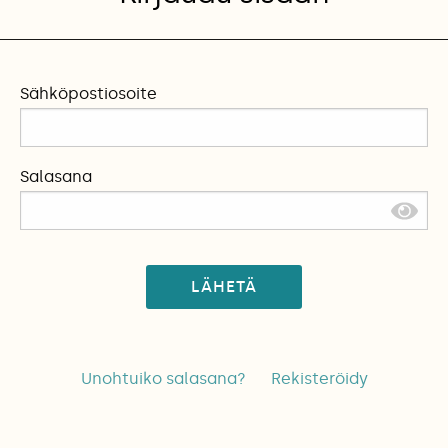
Sähköpostiosoite
Salasana
LÄHETÄ
Unohtuiko salasana?
Rekisteröidy