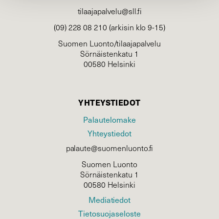
tilaajapalvelu@sll.fi
(09) 228 08 210 (arkisin klo 9-15)
Suomen Luonto/tilaajapalvelu
Sörnäistenkatu 1
00580 Helsinki
YHTEYSTIEDOT
Palautelomake
Yhteystiedot
palaute@suomenluonto.fi
Suomen Luonto
Sörnäistenkatu 1
00580 Helsinki
Mediatiedot
Tietosuojaseloste