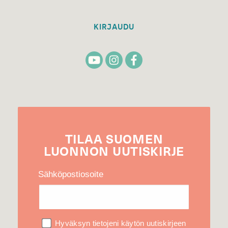
KIRJAUDU
TILAA
SUOMEN
LUONNON
UUTIS­KIRJE
Sähköpostiosoite
Hyväksyn tietojeni käytön uutiskirjeen