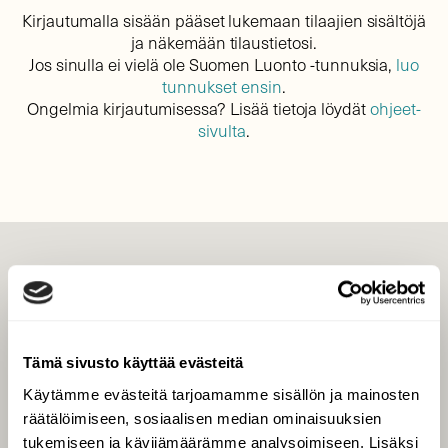
Kirjautumalla sisään pääset lukemaan tilaajien sisältöjä
ja näkemään tilaustietosi.
Jos sinulla ei vielä ole Suomen Luonto -tunnuksia,
luo
tunnukset ensin
.
Ongelmia kirjautumisessa? Lisää tietoja löydät
ohjeet-
sivulta
.
LEHTI
Uusin lehti
Tilaa Suomen Luonto
Tämä sivusto käyttää evästeitä
Tilaa digilukuoikeus
Käytämme evästeitä tarjoamamme sisällön ja mainosten
Äänestä parasta juttua
räätälöimiseen, sosiaalisen median ominaisuuksien
Tilaa uutiskirje
tukemiseen ja kävijämäärämme analysoimiseen. Lisäksi