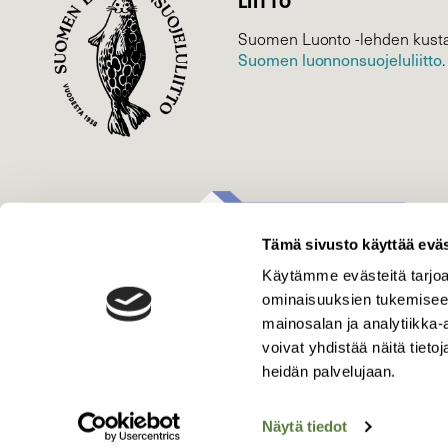
LIITTO
Suomen Luonto -lehden kusta
Suomen luonnonsuojelu­liitto
.
Tämä sivusto käyttää eväs
Käytämme evästeitä tarjoa
ominaisuuksien tukemisee
mainosalan ja analytiikka
voivat yhdistää näitä tietoja
heidän palvelujaan.
Näytä tiedot