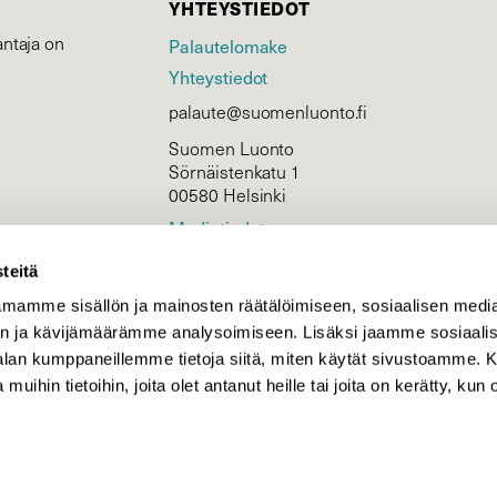
YHTEYSTIEDOT
ntaja on
Palautelomake
Yhteystiedot
palaute@suomenluonto.fi
Suomen Luonto
Sörnäistenkatu 1
00580 Helsinki
Mediatiedot
Tietosuojaseloste
teitä
mamme sisällön ja mainosten räätälöimiseen, sosiaalisen medi
n ja kävijämäärämme analysoimiseen. Lisäksi jaamme sosiaali
KIRJAUDU
-alan kumppaneillemme tietoja siitä, miten käytät sivustoamme
 muihin tietoihin, joita olet antanut heille tai joita on kerätty, kun 