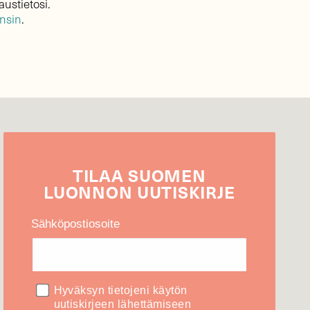
austietosi.
ensin
.
TILAA
SUOMEN
LUONNON
UUTIS­KIRJE
Sähköpostiosoite
Hyväksyn tietojeni käytön
uutiskirjeen lähettämiseen