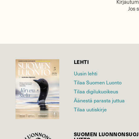
Kirjautuma
Jos 
LEHTI
Uusin lehti
Tilaa Suomen Luonto
Tilaa digilukuoikeus
Äänestä parasta juttua
Tilaa uutiskirje
SUOMEN LUONNON­SUOJ