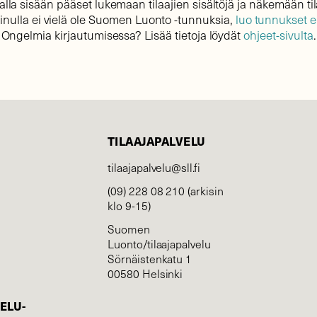
lla sisään pääset lukemaan tilaajien sisältöjä ja näkemään til
sinulla ei vielä ole Suomen Luonto -tunnuksia,
luo tunnukset 
Ongelmia kirjautumisessa? Lisää tietoja löydät
ohjeet-sivulta
.
TILAAJAPALVELU
tilaajapalvelu@sll.fi
(09) 228 08 210 (arkisin
klo 9-15)
Suomen
Luonto/tilaajapalvelu
Sörnäistenkatu 1
00580 Helsinki
ELU­