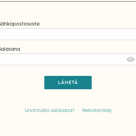
Sähköpostiosoite
Salasana
LÄHETÄ
Unohtuiko salasana?
Rekisteröidy