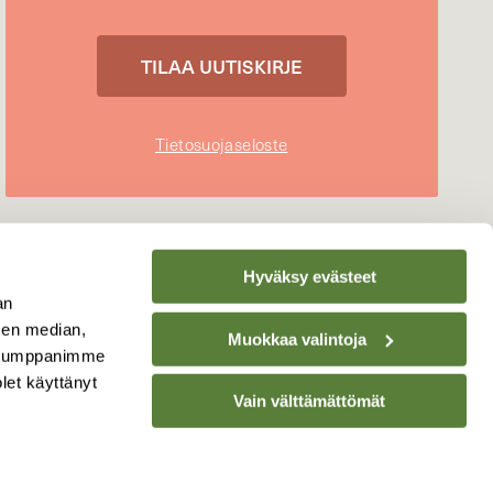
Tietosuojaseloste
Hyväksy evästeet
an
sen median,
Muokkaa valintoja
. Kumppanimme
olet käyttänyt
Vain välttämättömät