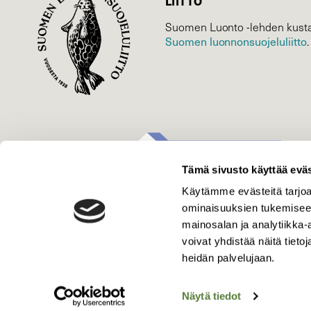
LIITTO
Suomen Luonto -lehden kusta
Suomen luonnonsuojelu­liitto
.
Tämä sivusto käyttää eväs
Käytämme evästeitä tarjoa
ominaisuuksien tukemisee
mainosalan ja analytiikka
voivat yhdistää näitä tietoja
heidän palvelujaan.
Näytä tiedot