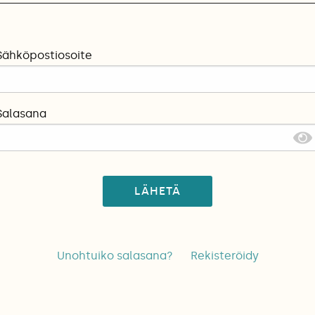
Sähköpostiosoite
Salasana
LÄHETÄ
Unohtuiko salasana?
Rekisteröidy