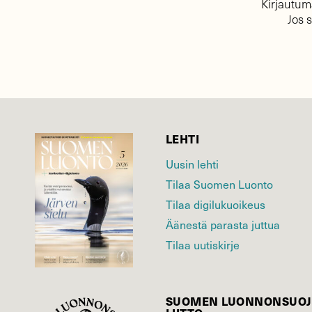
Kirjautuma
Jos 
LEHTI
Uusin lehti
Tilaa Suomen Luonto
Tilaa digilukuoikeus
Äänestä parasta juttua
Tilaa uutiskirje
SUOMEN LUONNON­SUOJ