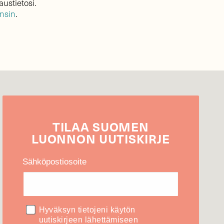
austietosi.
ensin
.
TILAA
SUOMEN
LUONNON
UUTIS­KIRJE
Sähköpostiosoite
Hyväksyn tietojeni käytön
uutiskirjeen lähettämiseen