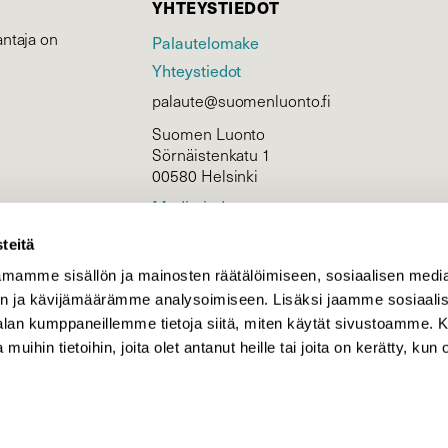
YHTEYSTIEDOT
ntaja on
Palautelomake
Yhteystiedot
palaute@suomenluonto.fi
Suomen Luonto
Sörnäistenkatu 1
00580 Helsinki
Mediatiedot
Tietosuojaseloste
teitä
mamme sisällön ja mainosten räätälöimiseen, sosiaalisen medi
n ja kävijämäärämme analysoimiseen. Lisäksi jaamme sosiaali
KIRJAUDU
-alan kumppaneillemme tietoja siitä, miten käytät sivustoamme
 muihin tietoihin, joita olet antanut heille tai joita on kerätty, kun 