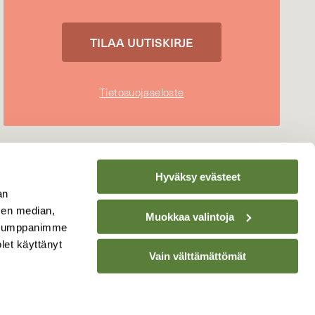
Tietosuojaseloste
Hyväksy evästeet
an
sen median,
Muokkaa valintoja
. Kumppanimme
olet käyttänyt
Vain välttämättömät