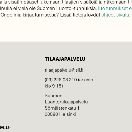
lla sisään pääset lukemaan tilaajien sisältöjä ja näkemään til
sinulla ei vielä ole Suomen Luonto -tunnuksia,
luo tunnukset 
Ongelmia kirjautumisessa? Lisää tietoja löydät
ohjeet-sivulta
.
TILAAJAPALVELU
tilaajapalvelu@sll.fi
(09) 228 08 210 (arkisin
klo 9-15)
Suomen
Luonto/tilaajapalvelu
Sörnäistenkatu 1
00580 Helsinki
ELU­