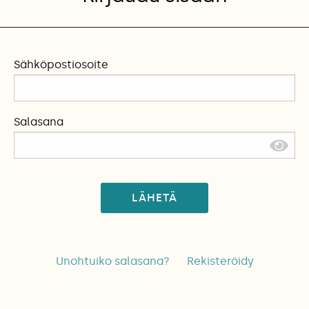
Sähköpostiosoite
Salasana
LÄHETÄ
Unohtuiko salasana?
Rekisteröidy