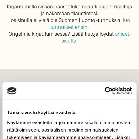
Kirjautumalla sisään pääset lukemaan tilaajien sisältöjä
ja näkemään tilaustietosi.
Jos sinulla ei vielä ole Suomen Luonto -tunnuksia,
luo
tunnukset ensin
.
Ongelmia kirjautumisessa? Lisää tietoja löydät
ohjeet-
sivulta
.
LEHTI
Uusin lehti
Tilaa Suomen Luonto
Tämä sivusto käyttää evästeitä
Tilaa digilukuoikeus
Käytämme evästeitä tarjoamamme sisällön ja mainosten
Äänestä parasta juttua
räätälöimiseen, sosiaalisen median ominaisuuksien
Tilaa uutiskirje
tukemiseen ja kävijämäärämme analysoimiseen. Lisäksi