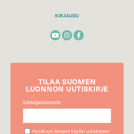
KIRJAUDU
TILAA
SUOMEN
LUONNON
UUTIS­KIRJE
Sähköpostiosoite
Hyväksyn tietojeni käytön uutiskirjeen