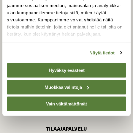
jaamme sosiaalisen median, mainosalan ja analytiikka-
alan kumppaneillemme tietoja siitä, miten käytät
sivustoamme. Kumppanimme voivat yhdistää näitä
SUOMEN LUONNON­
SUOJELU­LIITTO
tietoja muihin tietoihin, joita olet antanut heille tai joita on
kerätty, kun olet käyttänyt heidän palvelujaan.
Suomen Luonto -lehden
Suomen
kustantaja on
luonnonsuojelu­liitto
.
Näytä tiedot
Hyväksy evästeet
Muokkaa valintoja
Vain välttämättömät
TILAAJAPALVELU