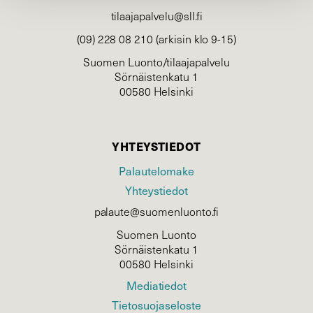
tilaajapalvelu@sll.fi
(09) 228 08 210 (arkisin klo 9-15)
Suomen Luonto/tilaajapalvelu
Sörnäistenkatu 1
00580 Helsinki
YHTEYSTIEDOT
Palautelomake
Yhteystiedot
palaute@suomenluonto.fi
Suomen Luonto
Sörnäistenkatu 1
00580 Helsinki
Mediatiedot
Tietosuojaseloste