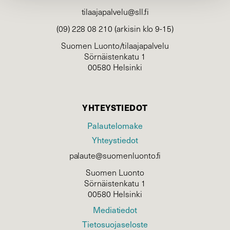
tilaajapalvelu@sll.fi
(09) 228 08 210 (arkisin klo 9-15)
Suomen Luonto/tilaajapalvelu
Sörnäistenkatu 1
00580 Helsinki
YHTEYSTIEDOT
Palautelomake
Yhteystiedot
palaute@suomenluonto.fi
Suomen Luonto
Sörnäistenkatu 1
00580 Helsinki
Mediatiedot
Tietosuojaseloste