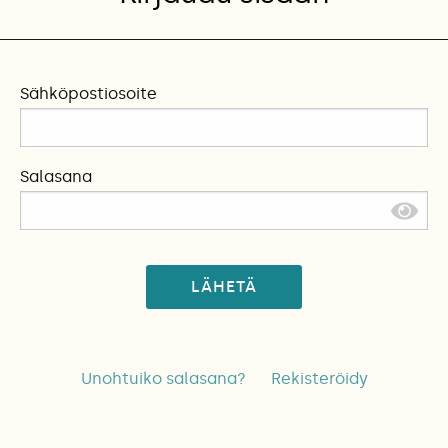
Sähköpostiosoite
Salasana
LÄHETÄ
Unohtuiko salasana?
Rekisteröidy