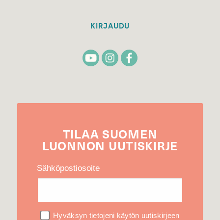
KIRJAUDU
TILAA
SUOMEN
LUONNON
UUTIS­KIRJE
Sähköpostiosoite
Hyväksyn tietojeni käytön uutiskirjeen