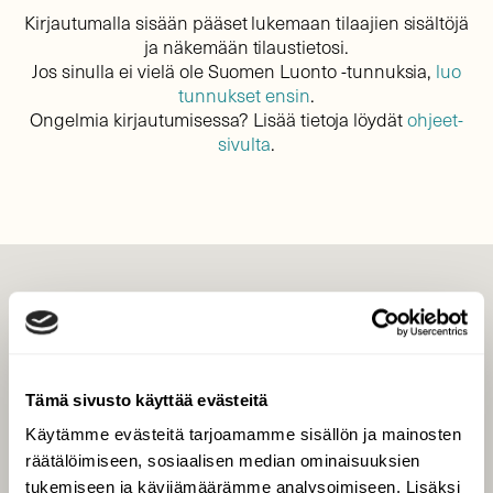
Kirjautumalla sisään pääset lukemaan tilaajien sisältöjä
ja näkemään tilaustietosi.
Jos sinulla ei vielä ole Suomen Luonto -tunnuksia,
luo
tunnukset ensin
.
Ongelmia kirjautumisessa? Lisää tietoja löydät
ohjeet-
sivulta
.
LEHTI
Uusin lehti
Tilaa Suomen Luonto
Tämä sivusto käyttää evästeitä
Tilaa digilukuoikeus
Käytämme evästeitä tarjoamamme sisällön ja mainosten
Äänestä parasta juttua
räätälöimiseen, sosiaalisen median ominaisuuksien
Tilaa uutiskirje
tukemiseen ja kävijämäärämme analysoimiseen. Lisäksi