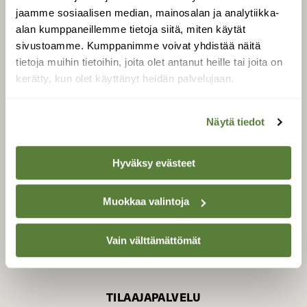
jaamme sosiaalisen median, mainosalan ja analytiikka-
alan kumppaneillemme tietoja siitä, miten käytät
sivustoamme. Kumppanimme voivat yhdistää näitä
SUOMEN LUONNON­
SUOJELU­LIITTO
tietoja muihin tietoihin, joita olet antanut heille tai joita on
kerätty, kun olet käyttänyt heidän palvelujaan.
Suomen Luonto -lehden
Suomen
kustantaja on
luonnonsuojelu­liitto
.
Näytä tiedot
Hyväksy evästeet
Muokkaa valintoja
Vain välttämättömät
TILAAJAPALVELU