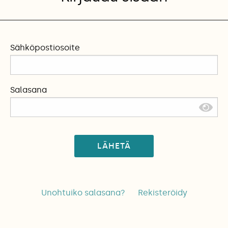
Sähköpostiosoite
Salasana
LÄHETÄ
Unohtuiko salasana?
Rekisteröidy