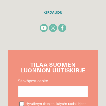
KIRJAUDU
TILAA
SUOMEN
LUONNON
UUTIS­KIRJE
Sähköpostiosoite
Hyväksyn tietojeni käytön uutiskirjeen