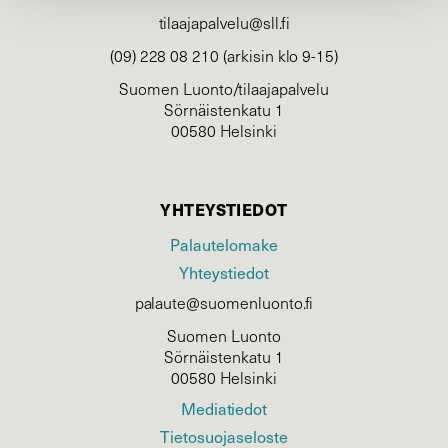
tilaajapalvelu@sll.fi
(09) 228 08 210 (arkisin klo 9-15)
Suomen Luonto/tilaajapalvelu
Sörnäistenkatu 1
00580 Helsinki
YHTEYSTIEDOT
Palautelomake
Yhteystiedot
palaute@suomenluonto.fi
Suomen Luonto
Sörnäistenkatu 1
00580 Helsinki
Mediatiedot
Tietosuojaseloste