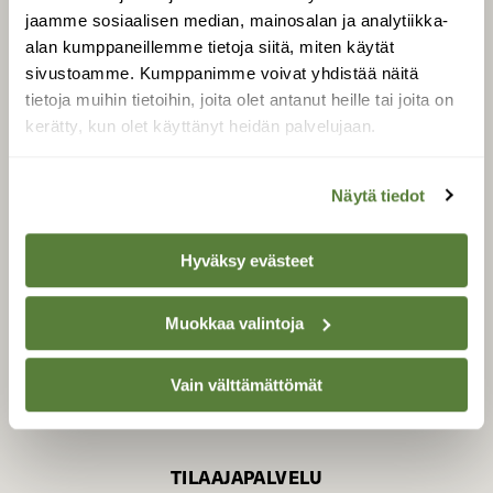
jaamme sosiaalisen median, mainosalan ja analytiikka-
alan kumppaneillemme tietoja siitä, miten käytät
sivustoamme. Kumppanimme voivat yhdistää näitä
SUOMEN LUONNON­
SUOJELU­LIITTO
tietoja muihin tietoihin, joita olet antanut heille tai joita on
kerätty, kun olet käyttänyt heidän palvelujaan.
Suomen Luonto -lehden
Suomen
kustantaja on
luonnonsuojelu­liitto
.
Näytä tiedot
Hyväksy evästeet
Muokkaa valintoja
Vain välttämättömät
TILAAJAPALVELU