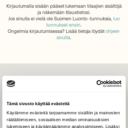
Kirjautumalla sisään pääset lukemaan tilaajien sisältöjä
ja näkemään tilaustietosi.
Jos sinulla ei vielä ole Suomen Luonto -tunnuksia,
luo
tunnukset ensin
.
Ongelmia kirjautumisessa? Lisää tietoja löydät
ohjeet-
sivulta
.
LEHTI
Uusin lehti
Tilaa Suomen Luonto
Tämä sivusto käyttää evästeitä
Tilaa digilukuoikeus
Käytämme evästeitä tarjoamamme sisällön ja mainosten
Äänestä parasta juttua
räätälöimiseen, sosiaalisen median ominaisuuksien
Tilaa uutiskirje
tukemiseen ja kävijämäärämme analysoimiseen. Lisäksi