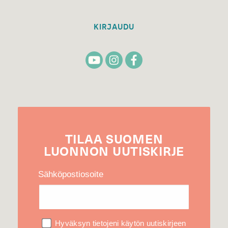
KIRJAUDU
TILAA
SUOMEN
LUONNON
UUTIS­KIRJE
Sähköpostiosoite
Hyväksyn tietojeni käytön uutiskirjeen