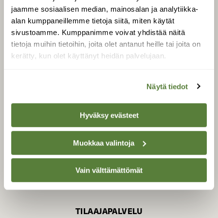
jaamme sosiaalisen median, mainosalan ja analytiikka-
alan kumppaneillemme tietoja siitä, miten käytät
sivustoamme. Kumppanimme voivat yhdistää näitä
SUOMEN LUONNON­
SUOJELU­LIITTO
tietoja muihin tietoihin, joita olet antanut heille tai joita on
kerätty, kun olet käyttänyt heidän palvelujaan.
Suomen Luonto -lehden
Suomen
kustantaja on
luonnonsuojelu­liitto
.
Näytä tiedot
Hyväksy evästeet
Muokkaa valintoja
Vain välttämättömät
TILAAJAPALVELU