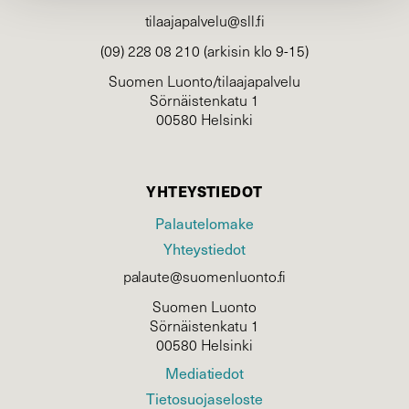
tilaajapalvelu@sll.fi
(09) 228 08 210 (arkisin klo 9-15)
Suomen Luonto/tilaajapalvelu
Sörnäistenkatu 1
00580 Helsinki
YHTEYSTIEDOT
Palautelomake
Yhteystiedot
palaute@suomenluonto.fi
Suomen Luonto
Sörnäistenkatu 1
00580 Helsinki
Mediatiedot
Tietosuojaseloste