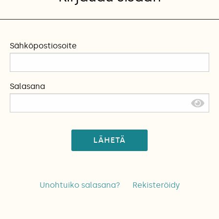
Sähköpostiosoite
Salasana
LÄHETÄ
Unohtuiko salasana?
Rekisteröidy