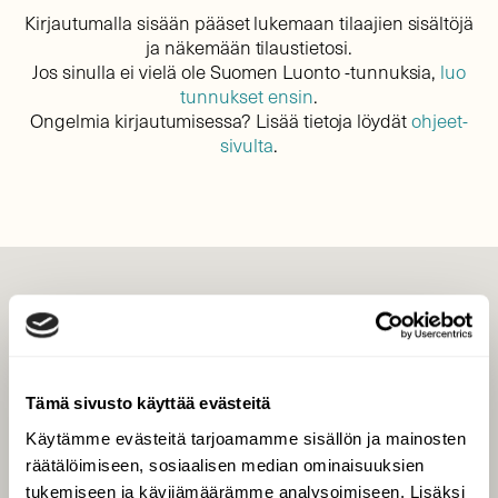
Kirjautumalla sisään pääset lukemaan tilaajien sisältöjä
ja näkemään tilaustietosi.
Jos sinulla ei vielä ole Suomen Luonto -tunnuksia,
luo
tunnukset ensin
.
Ongelmia kirjautumisessa? Lisää tietoja löydät
ohjeet-
sivulta
.
LEHTI
Uusin lehti
Tilaa Suomen Luonto
Tämä sivusto käyttää evästeitä
Tilaa digilukuoikeus
Käytämme evästeitä tarjoamamme sisällön ja mainosten
Äänestä parasta juttua
räätälöimiseen, sosiaalisen median ominaisuuksien
Tilaa uutiskirje
tukemiseen ja kävijämäärämme analysoimiseen. Lisäksi