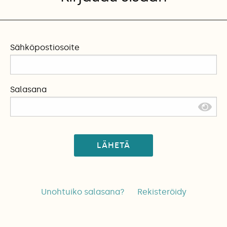
Sähköpostiosoite
Salasana
LÄHETÄ
Unohtuiko salasana?
Rekisteröidy