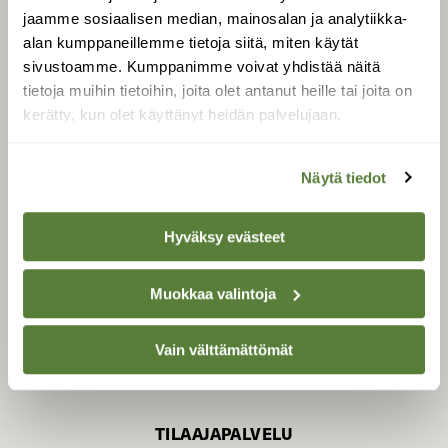
jaamme sosiaalisen median, mainosalan ja analytiikka-
alan kumppaneillemme tietoja siitä, miten käytät
sivustoamme. Kumppanimme voivat yhdistää näitä
SUOMEN LUONNON­
SUOJELU­LIITTO
tietoja muihin tietoihin, joita olet antanut heille tai joita on
kerätty, kun olet käyttänyt heidän palvelujaan.
Suomen Luonto -lehden
Suomen
kustantaja on
luonnonsuojelu­liitto
.
Näytä tiedot
Hyväksy evästeet
Muokkaa valintoja
Vain välttämättömät
TILAAJAPALVELU