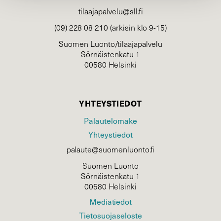
tilaajapalvelu@sll.fi
(09) 228 08 210 (arkisin klo 9-15)
Suomen Luonto/tilaajapalvelu
Sörnäistenkatu 1
00580 Helsinki
YHTEYSTIEDOT
Palautelomake
Yhteystiedot
palaute@suomenluonto.fi
Suomen Luonto
Sörnäistenkatu 1
00580 Helsinki
Mediatiedot
Tietosuojaseloste