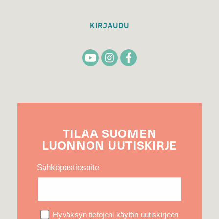
KIRJAUDU
TILAA
SUOMEN
LUONNON
UUTIS­KIRJE
Sähköpostiosoite
Hyväksyn tietojeni käytön uutiskirjeen