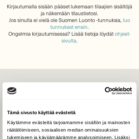
Kirjautumalla sisään pääset lukemaan tilaajien sisältöjä
ja näkemään tilaustietosi.
Jos sinulla ei vielä ole Suomen Luonto -tunnuksia,
luo
tunnukset ensin
.
Ongelmia kirjautumisessa? Lisää tietoja löydät
ohjeet-
sivulta
.
LEHTI
Uusin lehti
Tilaa Suomen Luonto
Tämä sivusto käyttää evästeitä
Tilaa digilukuoikeus
Käytämme evästeitä tarjoamamme sisällön ja mainosten
Äänestä parasta juttua
räätälöimiseen, sosiaalisen median ominaisuuksien
Tilaa uutiskirje
tukemiseen ja kävijämäärämme analysoimiseen. Lisäksi