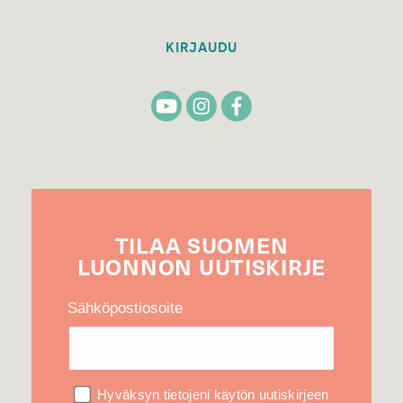
KIRJAUDU
TILAA
SUOMEN
LUONNON
UUTIS­KIRJE
Sähköpostiosoite
Hyväksyn tietojeni käytön uutiskirjeen