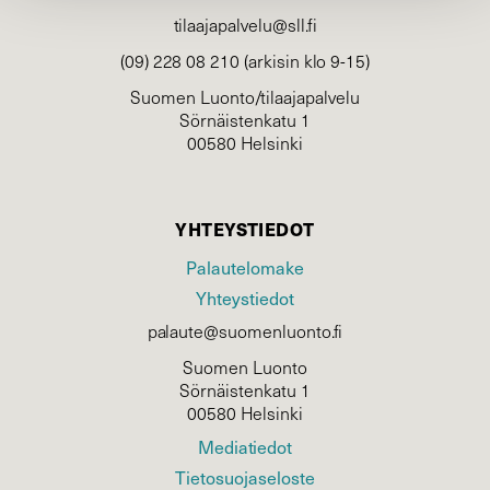
tilaajapalvelu@sll.fi
(09) 228 08 210 (arkisin klo 9-15)
Suomen Luonto/tilaajapalvelu
Sörnäistenkatu 1
00580 Helsinki
YHTEYSTIEDOT
Palautelomake
Yhteystiedot
palaute@suomenluonto.fi
Suomen Luonto
Sörnäistenkatu 1
00580 Helsinki
Mediatiedot
Tietosuojaseloste