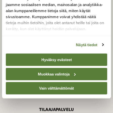
jaamme sosiaalisen median, mainosalan ja analytiikka-
alan kumppaneillemme tietoja siitä, miten käytät
sivustoamme. Kumppanimme voivat yhdistää näitä
SUOMEN LUONNON­
SUOJELU­LIITTO
tietoja muihin tietoihin, joita olet antanut heille tai joita on
kerätty, kun olet käyttänyt heidän palvelujaan.
Suomen Luonto -lehden
Suomen
kustantaja on
luonnonsuojelu­liitto
.
Näytä tiedot
Hyväksy evästeet
Muokkaa valintoja
Vain välttämättömät
TILAAJAPALVELU