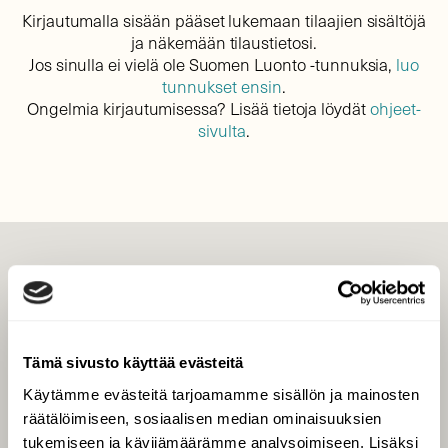
Kirjautumalla sisään pääset lukemaan tilaajien sisältöjä
ja näkemään tilaustietosi.
Jos sinulla ei vielä ole Suomen Luonto -tunnuksia,
luo
tunnukset ensin
.
Ongelmia kirjautumisessa? Lisää tietoja löydät
ohjeet-
sivulta
.
LEHTI
Uusin lehti
Tilaa Suomen Luonto
Tämä sivusto käyttää evästeitä
Tilaa digilukuoikeus
Käytämme evästeitä tarjoamamme sisällön ja mainosten
Äänestä parasta juttua
räätälöimiseen, sosiaalisen median ominaisuuksien
Tilaa uutiskirje
tukemiseen ja kävijämäärämme analysoimiseen. Lisäksi