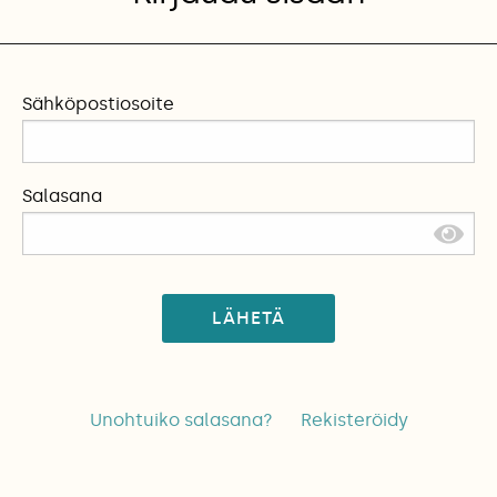
Sähköpostiosoite
Salasana
LÄHETÄ
Unohtuiko salasana?
Rekisteröidy