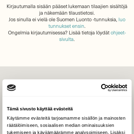
Kirjautumalla sisään pääset lukemaan tilaajien sisältöjä
ja näkemään tilaustietosi.
Jos sinulla ei vielä ole Suomen Luonto -tunnuksia,
luo
tunnukset ensin
.
Ongelmia kirjautumisessa? Lisää tietoja löydät
ohjeet-
sivulta
.
LEHTI
Uusin lehti
Tilaa Suomen Luonto
Tämä sivusto käyttää evästeitä
Tilaa digilukuoikeus
Käytämme evästeitä tarjoamamme sisällön ja mainosten
Äänestä parasta juttua
räätälöimiseen, sosiaalisen median ominaisuuksien
Tilaa uutiskirje
tukemiseen ja kävijämäärämme analysoimiseen. Lisäksi