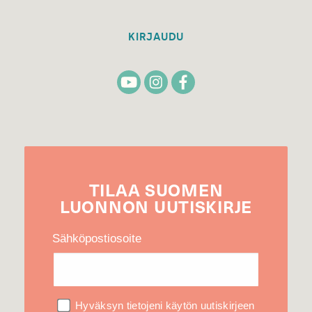
KIRJAUDU
TILAA
SUOMEN
LUONNON
UUTIS­KIRJE
Sähköpostiosoite
Hyväksyn tietojeni käytön uutiskirjeen