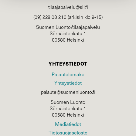
tilaajapalvelu@sll.fi
(09) 228 08 210 (arkisin klo 9-15)
Suomen Luonto/tilaajapalvelu
Sörnäistenkatu 1
00580 Helsinki
YHTEYSTIEDOT
Palautelomake
Yhteystiedot
palaute@suomenluonto.fi
Suomen Luonto
Sörnäistenkatu 1
00580 Helsinki
Mediatiedot
Tietosuojaseloste