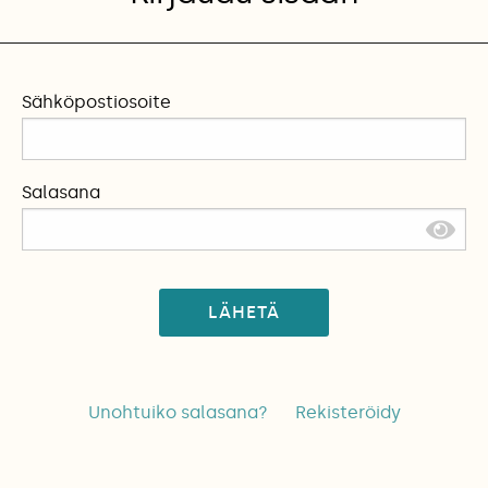
Sähköpostiosoite
Salasana
LÄHETÄ
Unohtuiko salasana?
Rekisteröidy