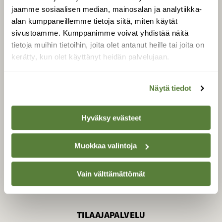
jaamme sosiaalisen median, mainosalan ja analytiikka-
alan kumppaneillemme tietoja siitä, miten käytät
sivustoamme. Kumppanimme voivat yhdistää näitä
SUOMEN LUONNON­
SUOJELU­LIITTO
tietoja muihin tietoihin, joita olet antanut heille tai joita on
kerätty, kun olet käyttänyt heidän palvelujaan.
Suomen Luonto -lehden
Suomen
kustantaja on
luonnonsuojelu­liitto
.
Näytä tiedot
Hyväksy evästeet
Muokkaa valintoja
Vain välttämättömät
TILAAJAPALVELU