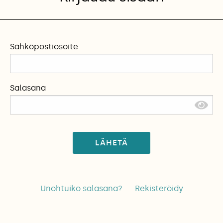
Sähköpostiosoite
Salasana
LÄHETÄ
Unohtuiko salasana?
Rekisteröidy