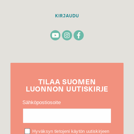
KIRJAUDU
TILAA
SUOMEN
LUONNON
UUTIS­KIRJE
Sähköpostiosoite
Hyväksyn tietojeni käytön uutiskirjeen