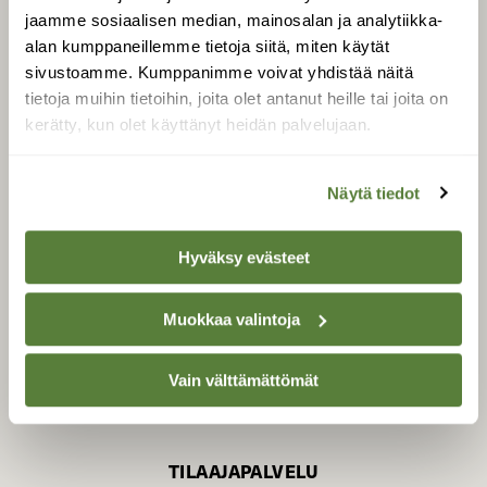
jaamme sosiaalisen median, mainosalan ja analytiikka-
alan kumppaneillemme tietoja siitä, miten käytät
sivustoamme. Kumppanimme voivat yhdistää näitä
SUOMEN LUONNON­
SUOJELU­LIITTO
tietoja muihin tietoihin, joita olet antanut heille tai joita on
kerätty, kun olet käyttänyt heidän palvelujaan.
Suomen Luonto -lehden
Suomen
kustantaja on
luonnonsuojelu­liitto
.
Näytä tiedot
Hyväksy evästeet
Muokkaa valintoja
Vain välttämättömät
TILAAJAPALVELU