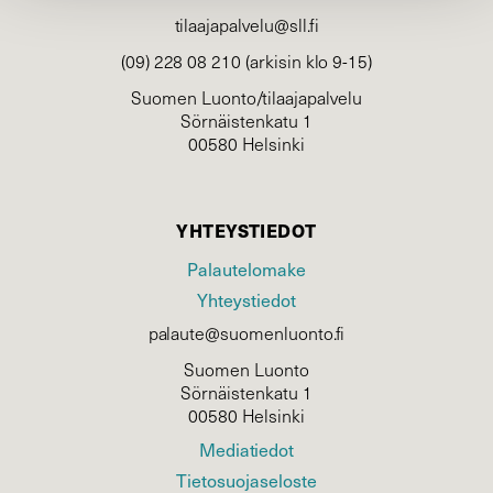
tilaajapalvelu@sll.fi
(09) 228 08 210 (arkisin klo 9-15)
Suomen Luonto/tilaajapalvelu
Sörnäistenkatu 1
00580 Helsinki
YHTEYSTIEDOT
Palautelomake
Yhteystiedot
palaute@suomenluonto.fi
Suomen Luonto
Sörnäistenkatu 1
00580 Helsinki
Mediatiedot
Tietosuojaseloste