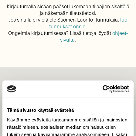
Kirjautumalla sisään pääset lukemaan tilaajien sisältöjä
ja näkemään tilaustietosi.
Jos sinulla ei vielä ole Suomen Luonto -tunnuksia,
luo
tunnukset ensin
.
Ongelmia kirjautumisessa? Lisää tietoja löydät
ohjeet-
sivulta
.
LEHTI
Uusin lehti
Tilaa Suomen Luonto
Tämä sivusto käyttää evästeitä
Tilaa digilukuoikeus
Käytämme evästeitä tarjoamamme sisällön ja mainosten
Äänestä parasta juttua
räätälöimiseen, sosiaalisen median ominaisuuksien
Tilaa uutiskirje
tukemiseen ja kävijämäärämme analysoimiseen. Lisäksi