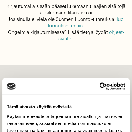
Kirjautumalla sisään pääset lukemaan tilaajien sisältöjä
ja näkemään tilaustietosi.
Jos sinulla ei vielä ole Suomen Luonto -tunnuksia,
luo
tunnukset ensin
.
Ongelmia kirjautumisessa? Lisää tietoja löydät
ohjeet-
sivulta
.
LEHTI
Uusin lehti
Tilaa Suomen Luonto
Tämä sivusto käyttää evästeitä
Tilaa digilukuoikeus
Käytämme evästeitä tarjoamamme sisällön ja mainosten
Äänestä parasta juttua
räätälöimiseen, sosiaalisen median ominaisuuksien
Tilaa uutiskirje
tukemiseen ja kävijämäärämme analysoimiseen. Lisäksi