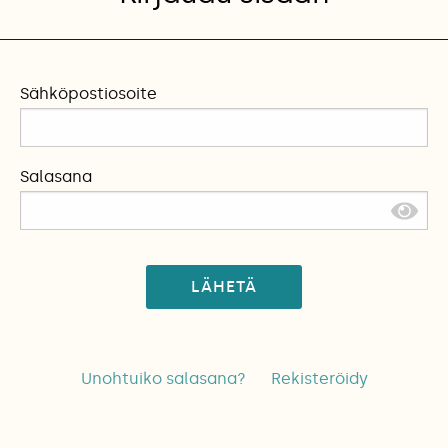
Sähköpostiosoite
Salasana
LÄHETÄ
Unohtuiko salasana?
Rekisteröidy