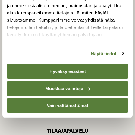
jaamme sosiaalisen median, mainosalan ja analytiikka-
alan kumppaneillemme tietoja siitä, miten käytät
sivustoamme. Kumppanimme voivat yhdistää näitä
SUOMEN LUONNON­
SUOJELU­LIITTO
tietoja muihin tietoihin, joita olet antanut heille tai joita on
kerätty, kun olet käyttänyt heidän palvelujaan.
Suomen Luonto -lehden
Suomen
kustantaja on
luonnonsuojelu­liitto
.
Näytä tiedot
Hyväksy evästeet
Muokkaa valintoja
Vain välttämättömät
TILAAJAPALVELU