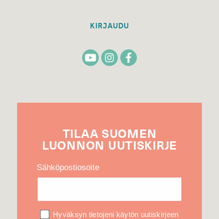
KIRJAUDU
TILAA
SUOMEN
LUONNON
UUTIS­KIRJE
Sähköpostiosoite
Hyväksyn tietojeni käytön uutiskirjeen