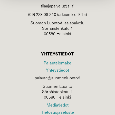
tilaajapalvelu@sll.fi
(09) 228 08 210 (arkisin klo 9-15)
Suomen Luonto/tilaajapalvelu
Sörnäistenkatu 1
00580 Helsinki
YHTEYSTIEDOT
Palautelomake
Yhteystiedot
palaute@suomenluonto.fi
Suomen Luonto
Sörnäistenkatu 1
00580 Helsinki
Mediatiedot
Tietosuojaseloste