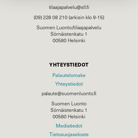
tilaajapalvelu@sll.fi
(09) 228 08 210 (arkisin klo 9-15)
Suomen Luonto/tilaajapalvelu
Sörnäistenkatu 1
00580 Helsinki
YHTEYSTIEDOT
Palautelomake
Yhteystiedot
palaute@suomenluonto.fi
Suomen Luonto
Sörnäistenkatu 1
00580 Helsinki
Mediatiedot
Tietosuojaseloste