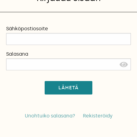
Sähköpostiosoite
Salasana
LÄHETÄ
Unohtuiko salasana?
Rekisteröidy