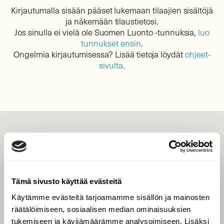
Kirjautumalla sisään pääset lukemaan tilaajien sisältöjä
ja näkemään tilaustietosi.
Jos sinulla ei vielä ole Suomen Luonto -tunnuksia,
luo
tunnukset ensin
.
Ongelmia kirjautumisessa? Lisää tietoja löydät
ohjeet-
sivulta
.
LEHTI
Uusin lehti
Tilaa Suomen Luonto
Tämä sivusto käyttää evästeitä
Tilaa digilukuoikeus
Käytämme evästeitä tarjoamamme sisällön ja mainosten
Äänestä parasta juttua
räätälöimiseen, sosiaalisen median ominaisuuksien
Tilaa uutiskirje
tukemiseen ja kävijämäärämme analysoimiseen. Lisäksi