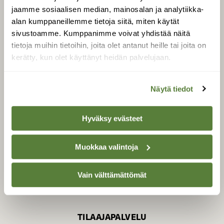
jaamme sosiaalisen median, mainosalan ja analytiikka-
alan kumppaneillemme tietoja siitä, miten käytät
sivustoamme. Kumppanimme voivat yhdistää näitä
SUOMEN LUONNON­
SUOJELU­LIITTO
tietoja muihin tietoihin, joita olet antanut heille tai joita on
kerätty, kun olet käyttänyt heidän palvelujaan.
Suomen Luonto -lehden
kustantaja on
Suomen
luonnonsuojelu­liitto
.
Näytä tiedot
Hyväksy evästeet
Muokkaa valintoja
Vain välttämättömät
TILAAJAPALVELU