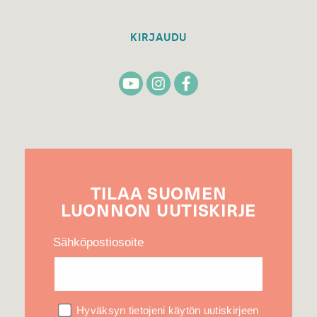
KIRJAUDU
TILAA
SUOMEN
LUONNON
UUTIS­KIRJE
Sähköpostiosoite
Hyväksyn tietojeni käytön uutiskirjeen